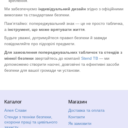
кріплення.
Ми забезпечуємо
індивідуальний дизайн
згідно з офіційними
вимогами та стандартами безпеки.
Пам’ятаймо: попереджувальний знак — це не просто табличка,
а
інструмент, що може врятувати життя
.
Будьте уважні, дотримуйтеся правил безпеки й завжди
повідомляйте про підозрілі предмети.
Для замовлення попереджувальних табличок та стендів з
мінної безпеки
звертайтесь до компанії
Stend TB
— ми
допоможемо створити наочні, довговічні та ефективні засоби
безпеки для вашої громади чи установи.
Каталог
Магазин
Алея Слави
Доставка та оплата
Стенди з техніки безпеки,
Контакти
охорони праці та цивільного
Як замовити
захисту