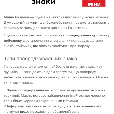
Мінна безпека
— одна з найважливіших тем сучасної України.
В умовах війни міни та вибухонебезпечні предмети становлять
серйозну загрозу для життя цивільних і військових.
Одним із найефективніших способів
попередження про мінну
небезпеку
є встановлення спеціальних попереджувальних
знаків і табличок, що чітко сигналізують про загрозу.
Типи попереджувальних знаків
Попереджувальні знаки мінної безпеки виконують важливу
функцію — вони дають людям зрозуміти, що попереду
небезпека, і допомагають уникнути трагічних випадків. Основні
типи таких знаків:
Знаки попередження
— інформують про наявність мін на
території. Мають яскраве забарвлення (найчастіше червоне
тло з білим черепом і схрещеними кістками).
Інформаційні знаки
— містять додаткові пояснення або
інструкції щодо поведінки в небезпечній зоні.