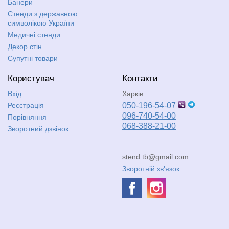
Банери
Стенди з державною
символікою України
Медичні стенди
Декор стін
Супутні товари
Користувач
Контакти
Вхід
Харків
Реєстрація
050-196-54-07
096-740-54-00
Порівняння
068-388-21-00
Зворотний дзвінок
stend.tb@gmail.com
Зворотній зв'язок