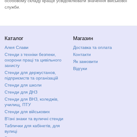
особовому складу краще усвідомлювати значення військової
служби.
Каталог
Магазин
Алея Слави
Доставка та оплата
Стенди з техніки безпеки,
Контакти
охорони праці та цивільного
Як замовити
захисту
Відгуки
Стенди для держустанов,
підприємств та організацій
Стенди для школи
Стенди для ДНЗ
Стенди для ВНЗ, коледжів,
училищ, ПТУ
Стенди для військових
В'їзні знаки та вуличні стенди
Таблички для кабінетів, для
вулиці