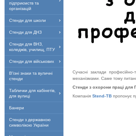
підприємств та
організацій
Стенди для школи
Стенди для ДНЗ
Стенди для ВНЗ,
коледжів, училищ, ПТУ
Стенди для військових
Сучасні заклади професійно-т
В'їзні знаки та вуличні
механізмами. Саме тому питанн
стенди
Стенди з охорони праці для
Таблички для кабінетів,
для вулиці
Компанія
Stend-TB
пропонує пр
Банери
Стенди з державною
символікою України