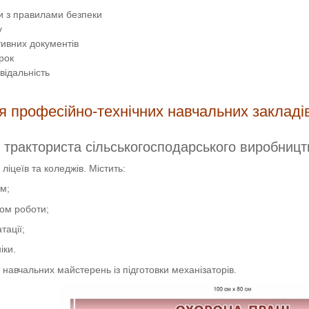
ти з правилами безпеки
у
ивних документів
рок
відальність
я професійно-технічних навчальних закладі
 тракториста сільськогосподарського виробницт
іцеїв та коледжів. Містить:
ом;
ом роботи;
тації;
іки.
 навчальних майстерень із підготовки механізаторів.