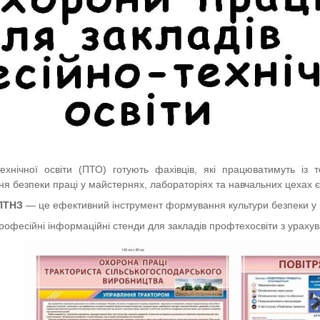
ехнічної освіти (ПТО) готують фахівців, які працюватимуть із
я безпеки праці у майстернях, лабораторіях та навчальних цехах 
 ПТНЗ
— це ефективний інструмент формування культури безпеки у ма
офесійні інформаційні стенди для закладів профтехосвіти з ураху