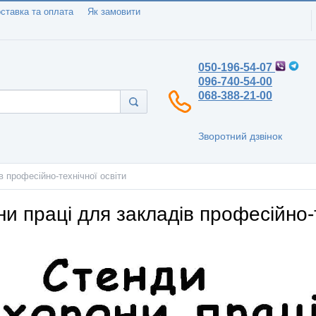
ставка та оплата
Як замовити
050-196-54-07
096-740-54-00
068-388-21-00
Зворотний дзвінок
в професійно-технічної освіти
и праці для закладів професійно-т