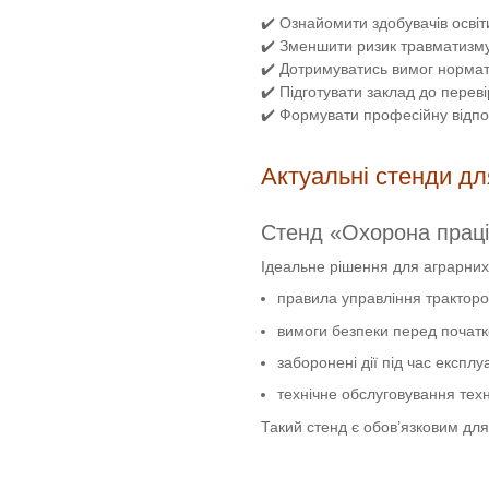
✔️ Ознайомити здобувачів осві
✔️ Зменшити ризик травматизм
✔️ Дотримуватись вимог нормат
✔️ Підготувати заклад до переві
✔️ Формувати професійну відпо
Актуальні стенди дл
Стенд «Охорона праці
Ідеальне рішення для аграрних л
правила управління трактор
вимоги безпеки перед початк
заборонені дії під час експлуа
технічне обслуговування техн
Такий стенд є обов’язковим для