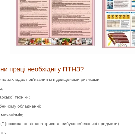
ни праці необхідні у ПТНЗ?
их закладах пов’язаний із підвищеними ризиками:
м;
рської техніки;
обничому обладнанні;
 механізмів;
ції (пожежа, повітряна тривога, вибухонебезпечні предмети).
ють: