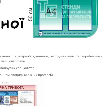
 технікою, електрообладнанням, інструментами та виробничими
є першочерговим.
йбутніх спеціалістів.
ванням специфіки різних професій.