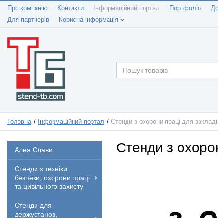
Про компанію
Контакти
Інформаційний портал
Портфоліо
До
Для партнерів
Корисна інформація
Головна
Інформаційний портал
Стенди з охорони праці для закладі
Стенди з охорон
Алея Слави
Стенди з техніки
безпеки, охорони праці
та цивільного захисту
Стенди для
держустанов,