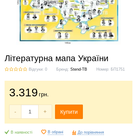
Літературна мапа України
Відгуки: 0
Бренд:
Stend-TB
Номер:
БП1751
3.319
грн.
-
+
Купити
В обрані
В наявності
До порівняння