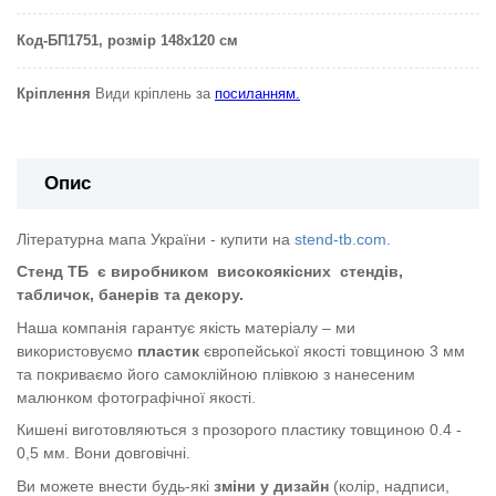
Код-БП1751
, розмір 148х120 см
Кріплення
Види кріплень за
посиланням.
Опис
Літературна мапа України - купити на
stend-tb.com.
Стенд ТБ
є виробником
високоякісних
стендів,
табличок, банерів та декору.
Наша компанія гарантує якість матеріалу – ми
використовуємо
пластик
європейської якості
товщиною 3 мм
та покриваємо його самоклійною плівкою з нанесеним
малюнком фотографічної якості.
Кишені виготовляються з прозорого пластику товщиною 0.4 -
0,5 мм. Вони довговічні.
Ви можете внести будь-які
зміни у дизайн
(колір, надписи,