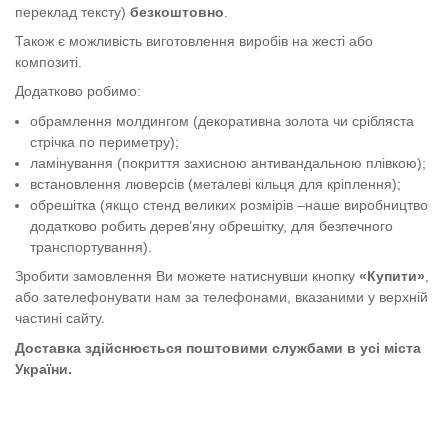
переклад тексту)
безкоштовно
.
Також є можливість виготовлення виробів на жесті або
композиті.
Додатково робимо:
обрамлення молдингом (декоративна золота чи срібляста
стрічка по периметру);
ламінування (покриття захисною антивандальною плівкою);
встановлення люверсів (металеві кільця для кріплення);
обрешітка (якщо стенд великих розмірів –наше виробництво
додатково робить дерев’яну обрешітку, для безпечного
транспортування).
Зробити замовлення Ви можете натиснувши кнопку
«Купити»
,
або зателефонувати нам за телефонами, вказаними у верхній
частині сайту.
Доставка здійснюється поштовими службами в усі міста
України.
Літературна мапа України