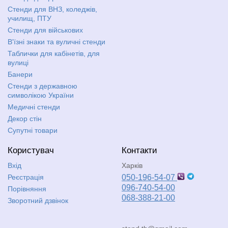
Стенди для ВНЗ, коледжів,
училищ, ПТУ
Стенди для військових
В'їзні знаки та вуличні стенди
Таблички для кабінетів, для
вулиці
Банери
Стенди з державною
символікою України
Медичні стенди
Декор стін
Супутні товари
Користувач
Контакти
Вхід
Харків
Реєстрація
050-196-54-07
096-740-54-00
Порівняння
068-388-21-00
Зворотний дзвінок