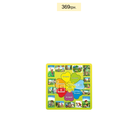
369
грн.