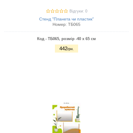
Відгуки: 0
Стенд "Планета чи пластик"
Номер:
ТБ065
Код - ТБ065, р
озмір -40 х 65 см
442
грн.