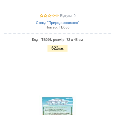
Відгуки: 0
Стенд "Природознавство"
Номер:
ТБ056
Код - ТБ056, р
озмір -72 х 48 см
622
грн.