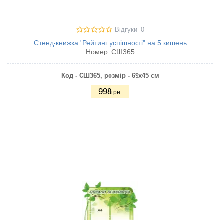
Відгуки: 0
Стенд-книжка "Рейтинг успішності" на 5 кишень
Номер:
СШ365
Код - СШ365, розмір - 69х45 см
998
грн.