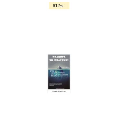
612
грн.