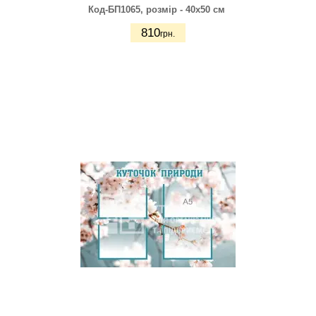
Код-БП1065
, розмір - 40х50 см
810
грн.