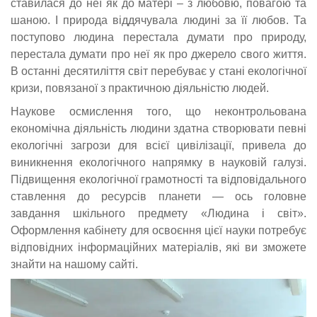
ставилася до неї як до матері – з любовю, повагою та
шаною. І природа віддячувала людині за її любов. Та
поступово людина перестала думати про природу,
перестала думати про неї як про джерело свого життя.
В останні десятиліття світ перебуває у стані екологічної
кризи, повязаної з практичною діяльністю людей.
Наукове осмислення того, що неконтрольована
економічна діяльність людини здатна створювати певні
екологічні загрози для всієї цивілізації, привела до
виникнення екологічного напрямку в науковій галузі.
Підвищення екологічної грамотності та відповідального
ставлення до ресурсів планети — ось головне
завдання шкільного предмету «Людина і світ».
Оформлення кабінету для освоєння цієї науки потребує
відповідних інформаційних матеріалів, які ви зможете
знайти на нашому сайті.