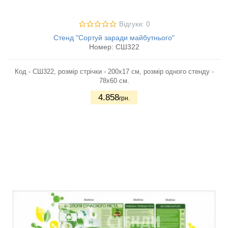
Відгуки: 0
Стенд "Сортуй заради майбутнього"
Номер:
СШ322
Код - СШ322, розмір стрічки - 200х17 см, розмір одного стенду -
78х60 см.
4.858
грн.