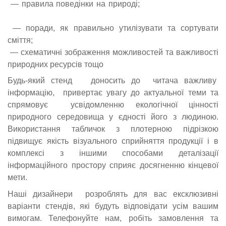
— правила поведінки на природі;
стенд освіта, країна
стендів, авк стенд
— поради, як правильно утилізувати та сортувати
сміття;
— схематичні зображення можливостей та важливості
природних ресурсів тощо
Будь-який стенд доносить до читача важливу
інформацію, привертає увагу до актуальної теми та
спрямовує усвідомленню екологічної цінності
природного середовища у єдності його з людиною.
Використання табличок з плотерною підрізкою
підвищує якість візуального сприйняття продукції і в
комплексі з іншими способами деталізації
інформаційного простору сприяє досягненню кінцевої
мети.
Наші дизайнери розроблять для вас ексклюзивні
варіанти стендів, які будуть відповідати усім вашим
вимогам. Телефонуйте нам, робіть замовлення та