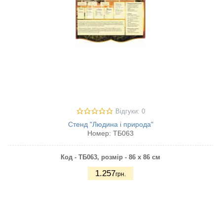
Відгуки: 0
Стенд "Людина і природа"
Номер:
ТБ063
Код - ТБ063, р
озмір - 86 х 86 см
1.257
грн.