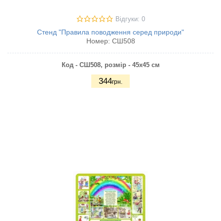
Відгуки: 0
Стенд "Правила поводження серед природи"
Номер:
СШ508
Код - СШ508,
розмір - 45х45 см
344
грн.