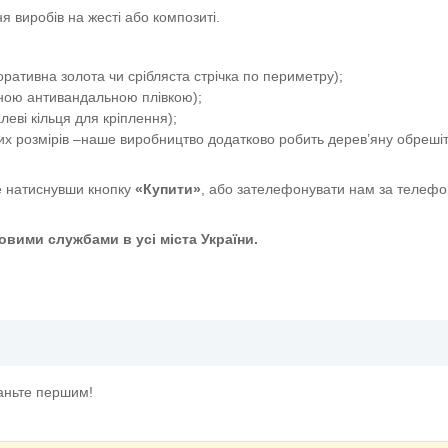
я виробів на жесті або композиті.
ативна золота чи срібляста стрічка по периметру);
сною антивандальною плівкою);
еві кільця для кріплення);
их розмірів –наше виробництво додатково робить дерев’яну обрешіт
 натиснувши кнопку
«Купити»
, або зателефонувати нам за телефо
вими службами в усі міста України.
адзвичайних ситуацій"
таньте першим!