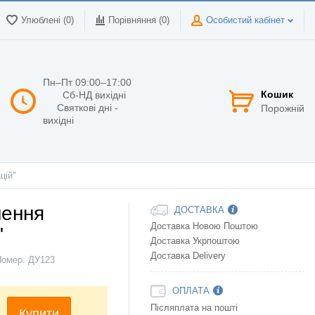
Улюблені (0)
Порівняння (
0
)
Особистий кабінет
Пн–Пт 09:00–17:00
Кошик
Сб-НД вихідні
Святкові дні -
Порожній
вихідні
цій"
нення
ДОСТАВКА
Доставка Новою Поштою
"
Доставка Укрпоштою
Доставка Delivery
Номер:
ДУ123
ОПЛАТА
Післяплата на пошті
Купити