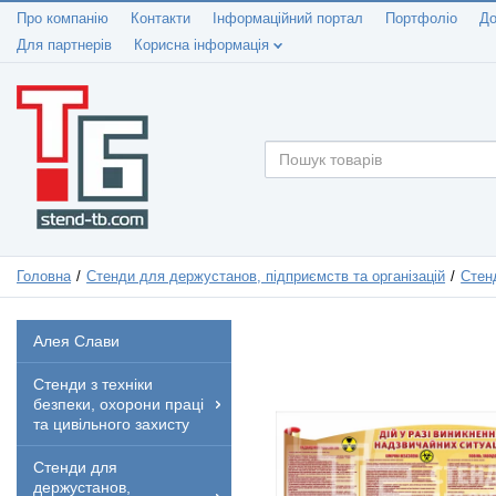
Про компанію
Контакти
Інформаційний портал
Портфоліо
До
Для партнерів
Корисна інформація
Головна
Стенди для держустанов, підприємств та організацій
Стен
Алея Слави
Стенди з техніки
безпеки, охорони праці
та цивільного захисту
Стенди для
держустанов,