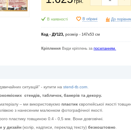
грн.
В обрані
В наявності
До порівня
Код - ДУ123,
розмір - 147х53 см
Кріплення
Види кріплень за
посиланням.
дзвичайних ситуацій" - купити на
stend-tb.com.
окоякісних
стендів, табличок, банерів та декору.
 матеріалу – ми використовуємо
пластик
європейської якості
товщин
лівкою з нанесеним малюнком фотографічної якості.
ого пластику товщиною 0.4 - 0,5 мм. Вони довговічні.
и у дизайн
(колір, надписи, переклад тексту)
безкоштовно
.