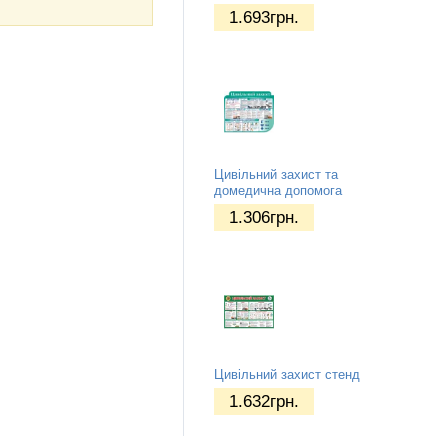
1.693
грн.
Цивільний захист та
домедична допомога
1.306
грн.
Цивільний захист стенд
1.632
грн.