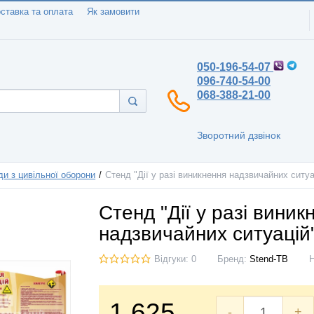
ставка та оплата
Як замовити
050-196-54-07
096-740-54-00
068-388-21-00
Зворотний дзвінок
ди з цивільної оборони
Стенд "Дії у разі виникнення надзвичайних ситуа
Стенд "Дії у разі виник
надзвичайних ситуацій
Відгуки: 0
Бренд:
Stend-TB
1.625
-
+