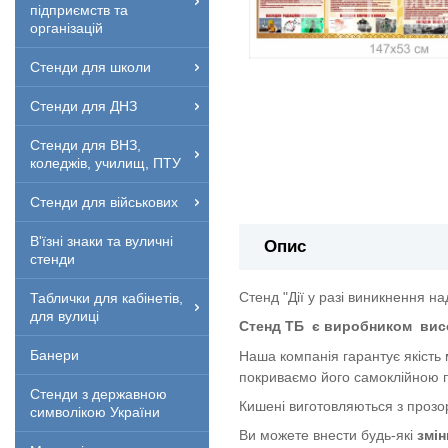
підприємств та
організацій
Стенди для школи
Стенди для ДНЗ
Стенди для ВНЗ,
коледжів, училищ, ПТУ
Стенди для військових
В'їзні знаки та вуличні
Опис
стенди
Стенд "Дії у разі виникнення на
Таблички для кабінетів,
для вулиці
Стенд ТБ
є виробником
вис
Банери
Наша компанія гарантує якість
покриваємо його самоклійною п
Стенди з державною
Кишені виготовляються з прозор
символікою України
Ви можете внести будь-які
змін