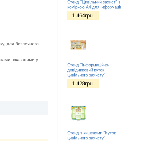
Стенд "Цивільний захист" з
коміркою А4 для інформації
1.464
грн.
ку, для безпечного
нами, вказаними у
Стенд "Інформаційно-
довідниковий куток
цивільного захисту"
1.428
грн.
Стенд з кишенями "Куток
цивільного захисту"