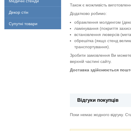
Медичні стенди
Також є можливість виготовленн
Декор стін
Додатково робимо:
обрамлення молдингом (декор
Супутні товари
ламінування (покриття захи
встановлення люверсів (метал
обрешітка (якщо стенд велик
транспортування).
Зробити замовлення Ви можете
верхній частині сайту.
Доставка здійснюється пошто
Стенд "Дії у разі виникнення н
Відгуки покупців
Поки немає жодного відгуку. С