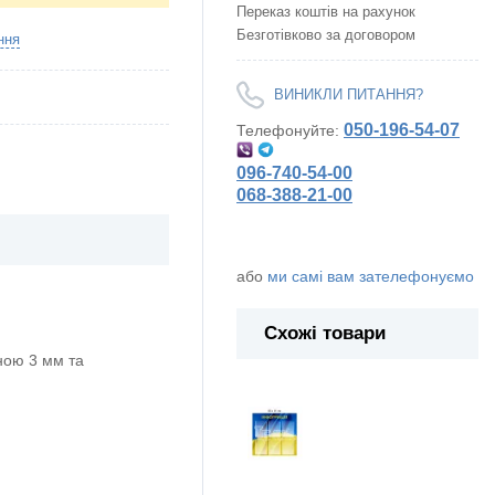
Переказ коштів на рахунок
Безготівково за договором
ння
ВИНИКЛИ ПИТАННЯ?
050-196-54-07
Телефонуйте:
096-740-54-00
068-388-21-00
або
ми самі вам зателефонуємо
Схожі товари
ою 3 мм та