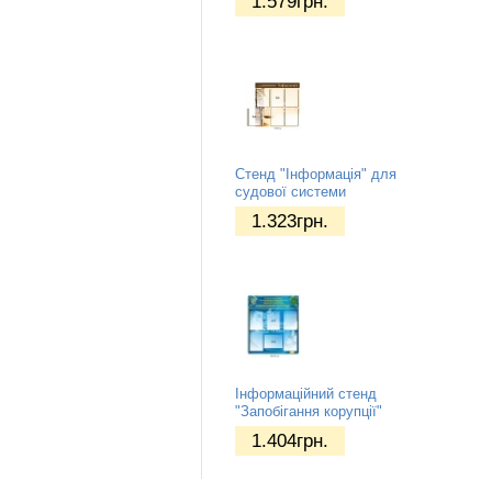
1.579
грн.
Стенд "Інформація" для
судової системи
1.323
грн.
Інформаційний стенд
"Запобігання корупції"
1.404
грн.