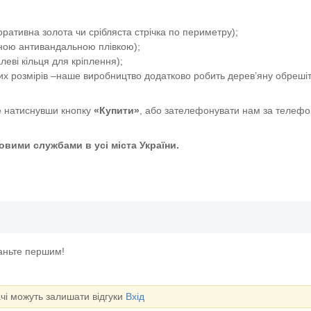
ативна золота чи срібляста стрічка по периметру);
сною антивандальною плівкою);
еві кільця для кріплення);
их розмірів –наше виробництво додатково робить дерев’яну обрешіт
 натиснувши кнопку
«Купити»
, або зателефонувати нам за телефо
вими службами в усі міста України.
таньте першим!
ачі можуть залишати відгуки
Вхід