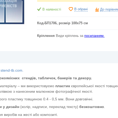
В обрані
В наявності
До порівня
Код-БП1706
, розмір 100х75 см
Кріплення
Види кріплень за
посиланням.
stend-tb.com.
окоякісних
стендів, табличок, банерів та декору.
 матеріалу – ми використовуємо
пластик
європейської якості
товщин
лівкою з нанесеним малюнком фотографічної якості.
ого пластику товщиною 0.4 - 0,5 мм. Вони довговічні.
и у дизайн
(колір, надписи, переклад тексту)
безкоштовно
.
я виробів на жесті або композиті.