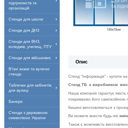
підприємств та
організацій
Стенди для школи
Стенди для ДНЗ
Стенди для ВНЗ,
коледжів, училищ, ПТУ
Стенди для військових
Опис
В'їзні знаки та вуличні
стенди
Стенд "Інформація" - купити на
Стенд ТБ
є виробником
вис
Таблички для кабінетів,
для вулиці
Наша компанія гарантує якість
покриваємо його самоклійною п
Банери
Кишені виготовляються з прозор
Стенди з державною
Ви можете внести будь-які
змін
символікою України
Також є можливість виготовленн