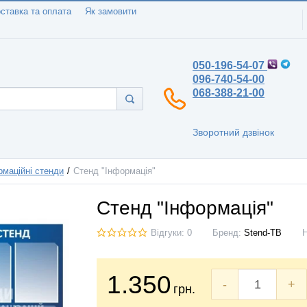
ставка та оплата
Як замовити
050-196-54-07
096-740-54-00
068-388-21-00
Зворотний дзвінок
рмаційні стенди
Стенд "Інформація"
Стенд "Інформація"
Відгуки: 0
Бренд:
Stend-TB
1.350
-
+
грн.