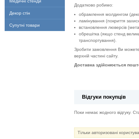
Медичні стенди
Додатково робимо:
Декор стін
обрамлення молдингом (декор
ламінування (покриття захи
Супутні товари
встановлення люверсів (метал
обрешітка (якщо стенд велик
транспортування).
Зробити замовлення Ви можете
верхній частині сайту.
Доставка здійснюється пошто
Стенд "Інформація"
Відгуки покупців
Поки немає жодного відгуку. С
Тільки авторизовані користув