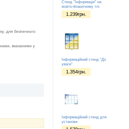
Стенд "Інформація" на
жовто-блакитному тлі
1.239
грн.
ку, для безпечного
нами, вказаними у
Інформаційний стенд "До
уваги"
1.354
грн.
Інформаційний стенд для
установи