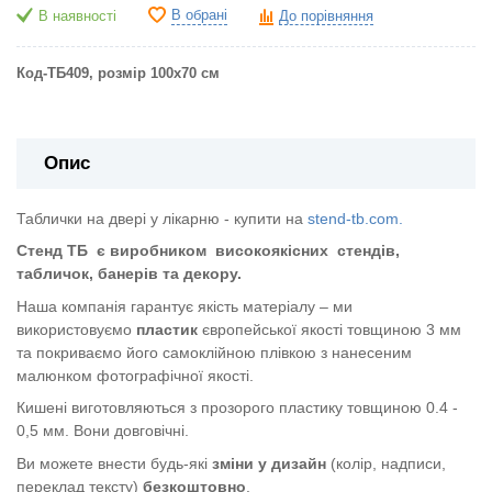
В обрані
В наявності
До порівняння
Код-ТБ409, розмір 100х70 см
Опис
Таблички на двері у лікарню - купити на
stend-tb.com.
Стенд ТБ
є виробником
високоякісних
стендів,
табличок, банерів та декору.
Наша компанія гарантує якість матеріалу – ми
використовуємо
пластик
європейської якості
товщиною 3 мм
та покриваємо його самоклійною плівкою з нанесеним
малюнком фотографічної якості.
Кишені виготовляються з прозорого пластику товщиною 0.4 -
0,5 мм. Вони довговічні.
Ви можете внести будь-які
зміни у дизайн
(колір, надписи,
переклад тексту)
безкоштовно
.