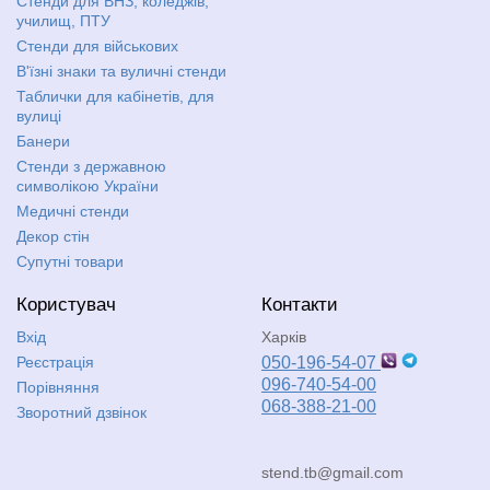
Стенди для ВНЗ, коледжів,
училищ, ПТУ
Стенди для військових
В'їзні знаки та вуличні стенди
Таблички для кабінетів, для
вулиці
Банери
Стенди з державною
символікою України
Медичні стенди
Декор стін
Супутні товари
Користувач
Контакти
Вхід
Харків
Реєстрація
050-196-54-07
096-740-54-00
Порівняння
068-388-21-00
Зворотний дзвінок
stend.tb@gmail.com