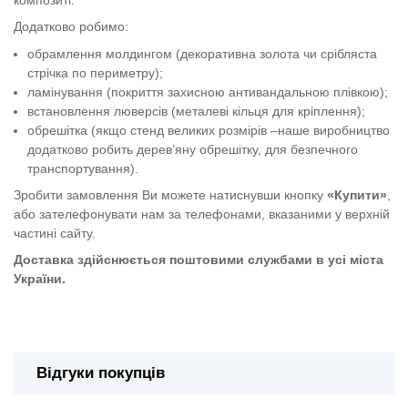
Додатково робимо:
обрамлення молдингом (декоративна золота чи срібляста
стрічка по периметру);
ламінування (покриття захисною антивандальною плівкою);
встановлення люверсів (металеві кільця для кріплення);
обрешітка (якщо стенд великих розмірів –наше виробництво
додатково робить дерев’яну обрешітку, для безпечного
транспортування).
Зробити замовлення Ви можете натиснувши кнопку
«Купити»
,
або зателефонувати нам за телефонами, вказаними у верхній
частині сайту.
Доставка здійснюється поштовими службами в усі міста
України.
Стенд Охорона праці
Відгуки покупців