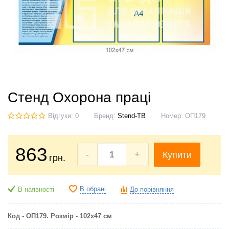
Стенд Охорона праці
Відгуки: 0
Бренд:
Stend-TB
Номер:
ОП179
863
-
+
Купити
грн.
В обрані
В наявності
До порівняння
Код - ОП179. Розмір - 102х47 см