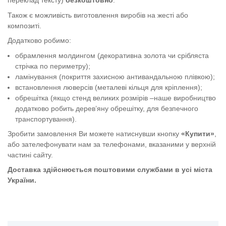
переклад тексту)
безкоштовно
.
Також є можливість виготовлення виробів на жесті або
композиті.
Додатково робимо:
обрамлення молдингом (декоративна золота чи срібляста
стрічка по периметру);
ламінування (покриття захисною антивандальною плівкою);
встановлення люверсів (металеві кільця для кріплення);
обрешітка (якщо стенд великих розмірів –наше виробництво
додатково робить дерев’яну обрешітку, для безпечного
транспортування).
Зробити замовлення Ви можете натиснувши кнопку
«Купити»
,
або зателефонувати нам за телефонами, вказаними у верхній
частині сайту.
Доставка здійснюється поштовими службами в усі міста
України.
Стенд "Охорона праці" у навчальних закладах"