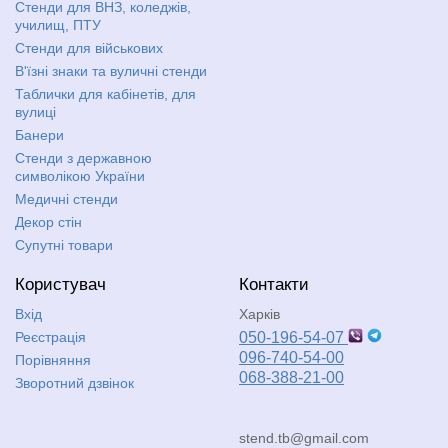
Стенди для ВНЗ, коледжів,
училищ, ПТУ
Стенди для військових
В'їзні знаки та вуличні стенди
Таблички для кабінетів, для
вулиці
Банери
Стенди з державною
символікою України
Медичні стенди
Декор стін
Супутні товари
Користувач
Контакти
Вхід
Харків
Реєстрація
050-196-54-07
096-740-54-00
Порівняння
068-388-21-00
Зворотний дзвінок
stend.tb@gmail.com