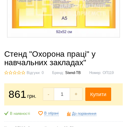
Стенд "Охорона праці" у
навчальних закладах"
Відгуки: 0
Бренд:
Stend-TB
Номер:
ОП119
861
-
+
Купити
грн.
В обрані
В наявності
До порівняння