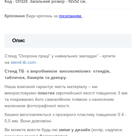
Код - ОП119. Загальний розмір - 92х52 см.
Кріплення
Види кріплень за
посиланням.
Опис
Стенд "Охорона праці" у навчальних закладах" - купити
на
stend-tb.com.
Стенд ТБ
є виробником
високоякісних
стендів,
табличок, банерів та декору.
Наша компанія гарантує якість матеріалу – ми
використовуємо
пластик
європейської якості
товщиною 3 мм
та покриваємо його самоклійною плівкою з нанесеним
малюнком фотографічної якості.
Кишені виготовляються з прозорого пластику товщиною 0.4 -
0,5 мм. Вони довговічні.
Ви можете внести будь-які
зміни у дизайн
(колір, надписи,