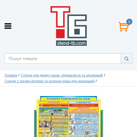
0
Головна
Стенди для держустанов, підприємств та організацій
Стенди з техніки безпеки та охорони праці для організацій