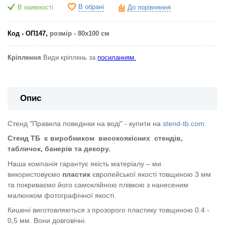
В обрані
В наявності
До порівняння
Код - ОП147,
розмір - 80х100 см
Кріплення
Види кріплень за
посиланням.
Опис
Стенд "Правила поведінки на воді" - купити на
stend-tb.com.
Стенд ТБ
є виробником
високоякісних
стендів,
табличок, банерів та декору.
Наша компанія гарантує якість матеріалу – ми
використовуємо
пластик
європейської якості
товщиною 3 мм
та покриваємо його самоклійною плівкою з нанесеним
малюнком фотографічної якості.
Кишені виготовляються з прозорого пластику товщиною 0.4 -
0,5 мм. Вони довговічні.