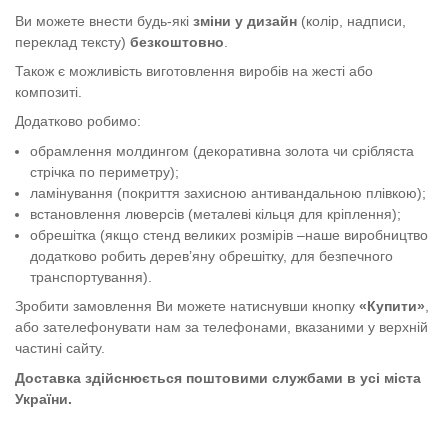
Ви можете внести будь-які
зміни у дизайн
(колір, надписи,
переклад тексту)
безкоштовно
.
Також є можливість виготовлення виробів на жесті або
композиті.
Додатково робимо:
обрамлення молдингом (декоративна золота чи срібляста
стрічка по периметру);
ламінування (покриття захисною антивандальною плівкою);
встановлення люверсів (металеві кільця для кріплення);
обрешітка (якщо стенд великих розмірів –наше виробництво
додатково робить дерев’яну обрешітку, для безпечного
транспортування).
Зробити замовлення Ви можете натиснувши кнопку
«Купити»
,
або зателефонувати нам за телефонами, вказаними у верхній
частині сайту.
Доставка здійснюється поштовими службами в усі міста
України.
Стенд "Правила поведінки на воді"