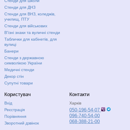
Стенди для школи
Стенди для ДНЗ
Стенди для ВНЗ, коледжів,
училищ, ПТУ
Стенди для військових
В'їзні знаки та вуличні стенди
Таблички для кабінетів, для
вулиці
Банери
Стенди з державною
символікою України
Медичні стенди
Декор стін
Супутні товари
Користувач
Контакти
Вхід
Харків
Реєстрація
050-196-54-07
096-740-54-00
Порівняння
068-388-21-00
Зворотний дзвінок