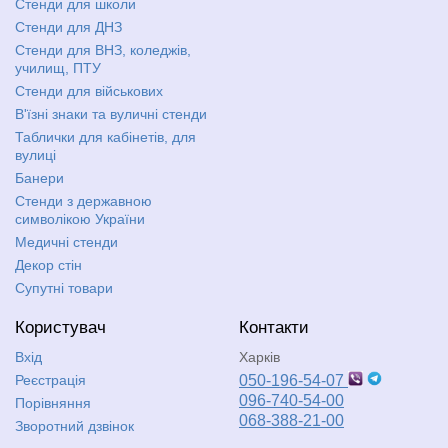
Стенди для школи
Стенди для ДНЗ
Стенди для ВНЗ, коледжів,
училищ, ПТУ
Стенди для військових
В'їзні знаки та вуличні стенди
Таблички для кабінетів, для
вулиці
Банери
Стенди з державною
символікою України
Медичні стенди
Декор стін
Супутні товари
Користувач
Контакти
Вхід
Харків
Реєстрація
050-196-54-07
096-740-54-00
Порівняння
068-388-21-00
Зворотний дзвінок