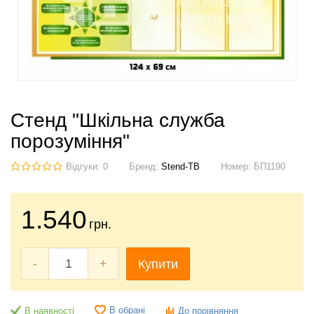
Стенд "Шкільна служба
порозуміння"
Відгуки: 0
Бренд:
Stend-TB
Номер:
БП1190
1.540
грн.
-
+
Купити
В обрані
В наявності
До порівняння