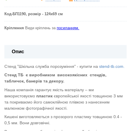
Код-БП1190
, розмір - 124х69 см
Кріплення
Види кріплень за
посиланням.
Опис
Стенд "Шкільна служба порозуміння" - купити на
stend-tb.com.
Стенд ТБ
є виробником
високоякісних
стендів,
табличок, банерів та декору.
Наша компанія гарантує якість матеріалу – ми
використовуємо
пластик
європейської якості
товщиною 3 мм
та покриваємо його самоклійною плівкою з нанесеним
малюнком фотографічної якості.
Кишені виготовляються з прозорого пластику товщиною 0.4 -
0,5 мм. Вони довговічні.