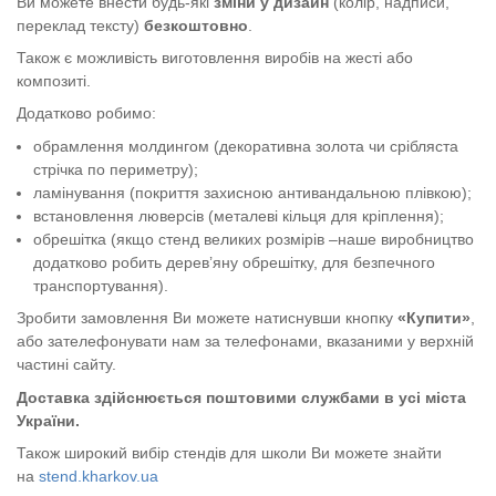
Ви можете внести будь-які
зміни у дизайн
(колір, надписи,
переклад тексту)
безкоштовно
.
Також є можливість виготовлення виробів на жесті або
композиті.
Додатково робимо:
обрамлення молдингом (декоративна золота чи срібляста
стрічка по периметру);
ламінування (покриття захисною антивандальною плівкою);
встановлення люверсів (металеві кільця для кріплення);
обрешітка (якщо стенд великих розмірів –наше виробництво
додатково робить дерев’яну обрешітку, для безпечного
транспортування).
Зробити замовлення Ви можете натиснувши кнопку
«Купити»
,
або зателефонувати нам за телефонами, вказаними у верхній
частині сайту.
Доставка здійснюється поштовими службами в усі міста
України.
Також широкий вибір стендів для школи Ви можете знайти
на
stend.kharkov.ua