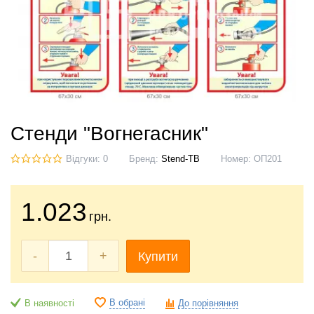
Стенди "Вогнегасник"
Відгуки: 0
Бренд:
Stend-TB
Номер:
ОП201
1.023
грн.
-
+
Купити
В обрані
В наявності
До порівняння