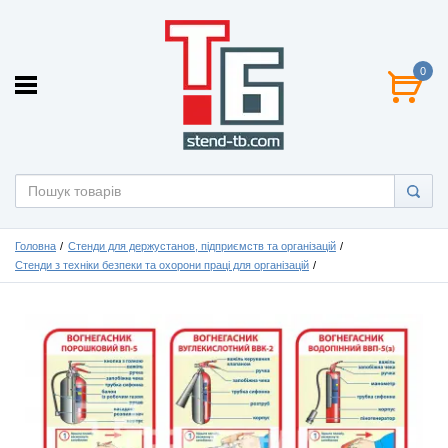
0
Головна
Стенди для держустанов, підприємств та організацій
Стенди з техніки безпеки та охорони праці для організацій