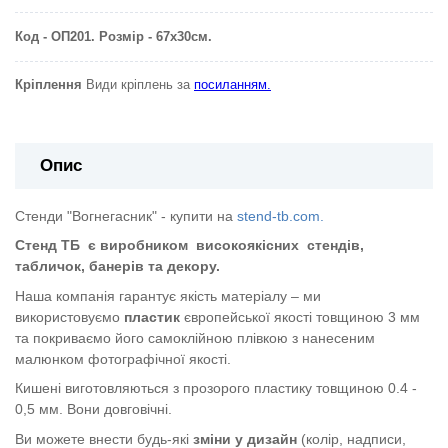
Код - ОП201. Розмір - 67х30см.
Кріплення
Види кріплень за
посиланням.
Опис
Стенди "Вогнегасник" - купити на
stend-tb.com.
Стенд ТБ
є виробником
високоякісних
стендів,
табличок, банерів та декору.
Наша компанія гарантує якість матеріалу – ми
використовуємо
пластик
європейської якості
товщиною 3 мм
та покриваємо його самоклійною плівкою з нанесеним
малюнком фотографічної якості.
Кишені виготовляються з прозорого пластику товщиною 0.4 -
0,5 мм. Вони довговічні.
Ви можете внести будь-які
зміни у дизайн
(колір, надписи,