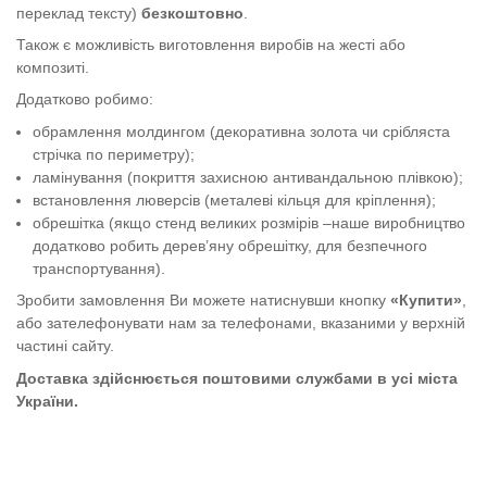
переклад тексту)
безкоштовно
.
Також є можливість виготовлення виробів на жесті або
композиті.
Додатково робимо:
обрамлення молдингом (декоративна золота чи срібляста
стрічка по периметру);
ламінування (покриття захисною антивандальною плівкою);
встановлення люверсів (металеві кільця для кріплення);
обрешітка (якщо стенд великих розмірів –наше виробництво
додатково робить дерев’яну обрешітку, для безпечного
транспортування).
Зробити замовлення Ви можете натиснувши кнопку
«Купити»
,
або зателефонувати нам за телефонами, вказаними у верхній
частині сайту.
Доставка здійснюється поштовими службами в усі міста
України.
Стенди "Вогнегасник"