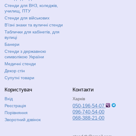
Стенди для ВНЗ, коледжів,
училищ, ПТУ
Стенди для військових
В'їзні знаки та вуличні стенди
Таблички для кабінетів, для
вулиці
Банери
Стенди з державною
символікою України
Медичні стенди
Декор стін
Супутні товари
Користувач
Контакти
Вхід
Харків
Реєстрація
050-196-54-07
096-740-54-00
Порівняння
068-388-21-00
Зворотний дзвінок