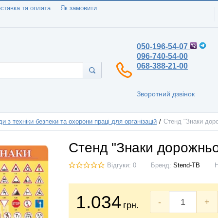
ставка та оплата
Як замовити
050-196-54-07
096-740-54-00
068-388-21-00
Зворотний дзвінок
и з техніки безпеки та охорони праці для організацій
Стенд "Знаки дор
Стенд "Знаки дорожньо
Відгуки: 0
Бренд:
Stend-TB
1.034
-
+
грн.