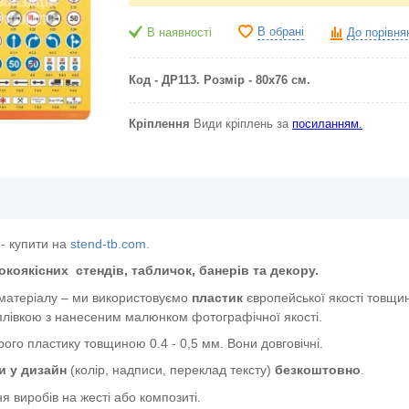
В обрані
В наявності
До порівня
Код - ДР113. Розмір - 80х76 см.
Кріплення
Види кріплень за
посиланням.
- купити на
stend-tb.com.
окоякісних
стендів, табличок, банерів та декору.
 матеріалу – ми використовуємо
пластик
європейської якості
товщин
лівкою з нанесеним малюнком фотографічної якості.
ого пластику товщиною 0.4 - 0,5 мм. Вони довговічні.
и у дизайн
(колір, надписи, переклад тексту)
безкоштовно
.
я виробів на жесті або композиті.