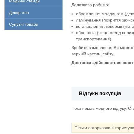
Медичні стенди
Додатково робимо:
Декор стін
обрамлення молдингом (декор
ламінування (покриття захи
Супутні товари
встановлення люверсів (метал
обрешітка (якщо стенд велик
транспортування).
Зробити замовлення Ви можете
верхній частині сайту.
Доставка здійснюється пошто
Стенд "Знаки дорожнього руху"
Відгуки покупців
Поки немає жодного відгуку. С
Тільки авторизовані користув