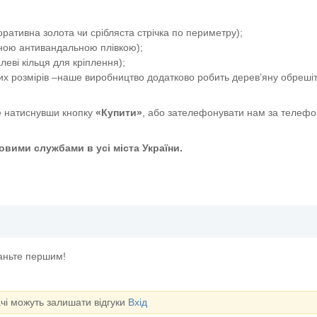
ативна золота чи срібляста стрічка по периметру);
сною антивандальною плівкою);
еві кільця для кріплення);
их розмірів –наше виробництво додатково робить дерев’яну обрешіт
 натиснувши кнопку
«Купити»
, або зателефонувати нам за телефо
вими службами в усі міста України.
таньте першим!
ачі можуть залишати відгуки
Вхід