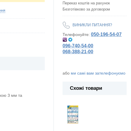
Переказ коштів на рахунок
Безготівково за договором
ння
ВИНИКЛИ ПИТАННЯ?
050-196-54-07
Телефонуйте:
096-740-54-00
068-388-21-00
або
ми самі вам зателефонуємо
Схожі товари
ою 3 мм та