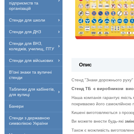
підприємств та
організацій
Стенди для школи
Стенди для ДНЗ
Стенди для ВНЗ,
коледжів, училищ, ПТУ
Стенди для військових
Опис
В'їзні знаки та вуличні
стенди
Стенд "Знаки дорожнього руху" 
Стенд ТБ
є виробником
вис
Таблички для кабінетів,
для вулиці
Наша компанія гарантує якість
покриваємо його самоклійною п
Банери
Кишені виготовляються з прозор
Стенди з державною
Ви можете внести будь-які
змін
символікою України
Також є можливість виготовленн