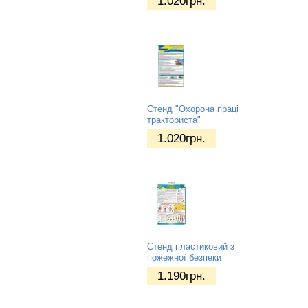
1.020
грн.
Стенд "Охорона праці
тракториста"
1.020
грн.
Стенд пластиковий з
пожежної безпеки
1.190
грн.