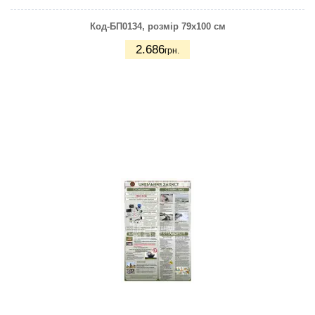
Код-БП0134, розмір 79х100 см
2.686
грн.