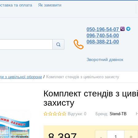
ставка та оплата
Як замовити
050-196-54-07
096-740-54-00
068-388-21-00
Зворотний дзвінок
ди з цивільної оборони
Комплект стендів з цивільного захисту
Комплект стендів з цив
захисту
Відгуки: 0
Бренд:
Stend-TB
8.397
-
+