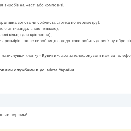
я виробів на жесті або композиті.
ативна золота чи срібляста стрічка по периметру);
сною антивандальною плівкою);
еві кільця для кріплення);
их розмірів –наше виробництво додатково робить дерев’яну обрешіт
 натиснувши кнопку
«Купити»
, або зателефонувати нам за телефо
вими службами в усі міста України.
захисту
таньте першим!