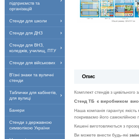
підприємств та
організацій
Стенди для школи
Стенди для ДНЗ
Стенди для ВНЗ,
коледжів, училищ, ПТУ
Стенди для військових
В'їзні знаки та вуличні
Опис
стенди
Комплект стендів з цивільного з
Таблички для кабінетів,
для вулиці
Стенд ТБ
є виробником
вис
Банери
Наша компанія гарантує якість
покриваємо його самоклійною п
Стенди з державною
Кишені виготовляються з прозор
символікою України
Ви можете внести будь-які
змін