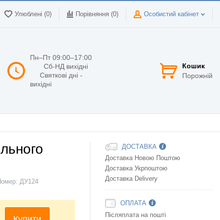
Улюблені (0)
Порівняння (
0
)
Особистий кабінет
Пн–Пт 09:00–17:00
Кошик
Сб-НД вихідні
Святкові дні -
Порожній
вихідні
ільного
ДОСТАВКА
Доставка Новою Поштою
Доставка Укрпоштою
Доставка Delivery
Номер:
ДУ124
ОПЛАТА
Післяплата на пошті
Купити