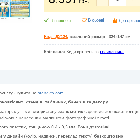
грн.
В обрані
В наявності
До порівня
Код - ДУ124,
загальний розмір - 324х147 см
Кріплення
Види кріплень за
посиланням.
ахисту - купити на
stend-tb.com.
окоякісних
стендів, табличок, банерів та декору.
 матеріалу – ми використовуємо
пластик
європейської якості
товщин
лівкою з нанесеним малюнком фотографічної якості.
ого пластику товщиною 0.4 - 0,5 мм. Вони довговічні.
и у дизайн
(колір, надписи, переклад тексту)
безкоштовно
.