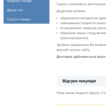
Медичні стенди
Також є можливість виготовленн
Декор стін
Додатково робимо:
обрамлення молдингом (декор
Супутні товари
ламінування (покриття захи
встановлення люверсів (метал
обрешітка (якщо стенд велик
транспортування).
Зробити замовлення Ви можете
верхній частині сайту.
Доставка здійснюється пошто
Комплект стендів з цивільного 
Відгуки покупців
Поки немає жодного відгуку. С