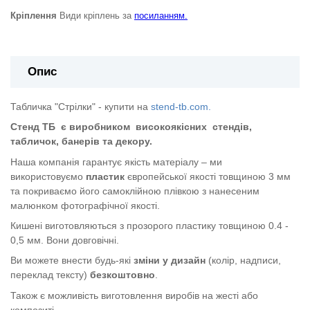
Кріплення
Види кріплень за
посиланням.
Опис
Табличка "Стрілки" - купити на
stend-tb.com.
Стенд ТБ
є виробником
високоякісних
стендів,
табличок, банерів та декору.
Наша компанія гарантує якість матеріалу – ми
використовуємо
пластик
європейської якості
товщиною 3 мм
та покриваємо його самоклійною плівкою з нанесеним
малюнком фотографічної якості.
Кишені виготовляються з прозорого пластику товщиною 0.4 -
0,5 мм. Вони довговічні.
Ви можете внести будь-які
зміни у дизайн
(колір, надписи,
переклад тексту)
безкоштовно
.
Також є можливість виготовлення виробів на жесті або
композиті.