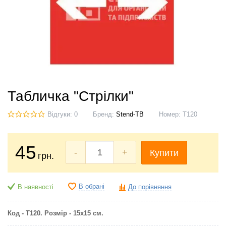
Табличка "Стрілки"
Відгуки: 0
Бренд:
Stend-TB
Номер:
Т120
45
-
+
Купити
грн.
В обрані
В наявності
До порівняння
Код - Т120. Розмір - 15х15 см.