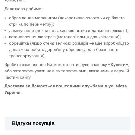
Додатково робимо:
обрамлення молдингом (декоративна золота чи срібляста
стрічка по периметру);
ламінування (покриття захисною антивандальною плівкою);
встановлення люверсів (металеві кільця для кріплення);
обрешітка (якщо стенд великих розмірів –наше виробництво
додатково робить дерев’яну обрешітку, для безпечного
транспортування).
Зробити замовлення Ви можете натиснувши кнопку
«Купити»
,
або зателефонувати нам за телефонами, вказаними у верхній
частині сайту.
Доставка здійснюється поштовими службами в усі міста
України.
Табличка "Стрілки"
Відгуки покупців