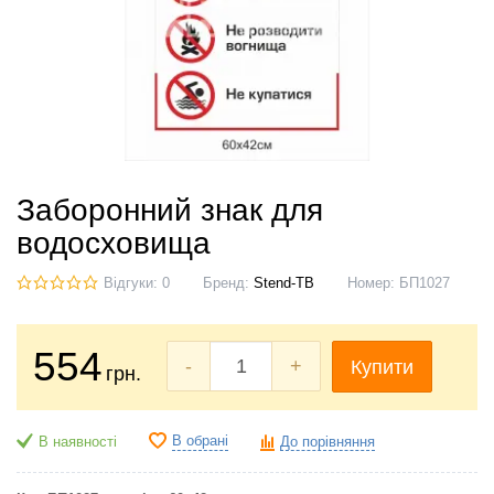
Заборонний знак для
водосховища
Відгуки: 0
Бренд:
Stend-TB
Номер:
БП1027
554
-
+
Купити
грн.
В обрані
В наявності
До порівняння