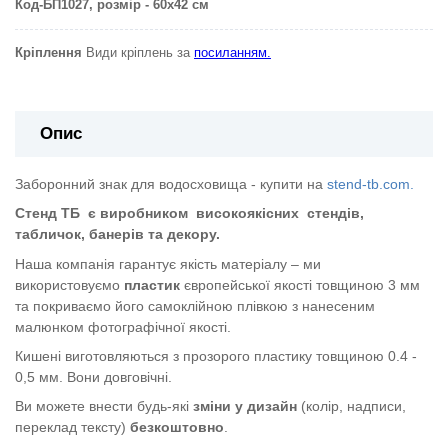
Код-БП1027
, розмір - 60х42 см
Кріплення
Види кріплень за
посиланням.
Опис
Заборонний знак для водосховища - купити на
stend-tb.com.
Стенд ТБ
є виробником
високоякісних
стендів,
табличок, банерів та декору.
Наша компанія гарантує якість матеріалу – ми
використовуємо
пластик
європейської якості
товщиною 3 мм
та покриваємо його самоклійною плівкою з нанесеним
малюнком фотографічної якості.
Кишені виготовляються з прозорого пластику товщиною 0.4 -
0,5 мм. Вони довговічні.
Ви можете внести будь-які
зміни у дизайн
(колір, надписи,
переклад тексту)
безкоштовно
.