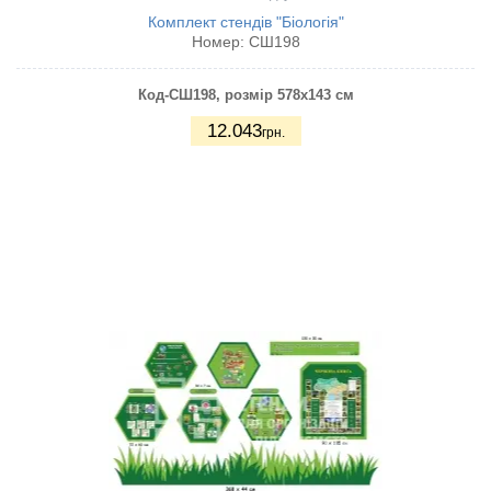
Комплект стендів "Біологія"
Номер:
СШ198
Код-СШ198, розмір 578х143 см
12.043
грн.