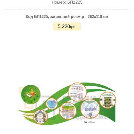
Номер:
БП1225
Код-БП1225
, загальний розмір - 262х110 см
5.220
грн.