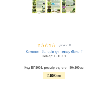
Відгуки: 0
Комплект банерів для класу біології
Номер:
БП1001
Код-БП1001
, розмір одного - 80х100см
2.880
грн.