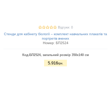
Відгуки: 0
Стенди для кабінету біології – комплект навчальних плакатів та
портретів вчених
Номер:
БП2524
Код-БП2524
, загальний розмір 350х140 см
5.916
грн.