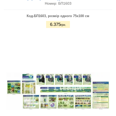
Номер:
БП1603
Код-БП1603
, розмір одного 75х100 см
6.375
грн.