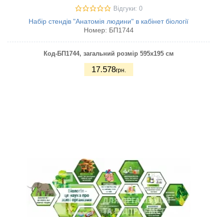
Відгуки: 0
Набір стендів "Анатомія людини" в кабінет біології
Номер:
БП1744
Код-БП1744
, загальний розмір 595х195 см
17.578
грн.