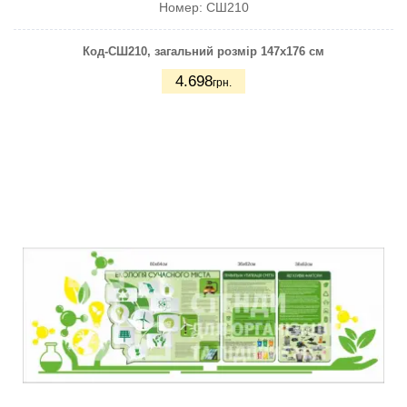
Номер:
СШ210
Код-СШ210, загальний розмір 147х176 см
4.698
грн.