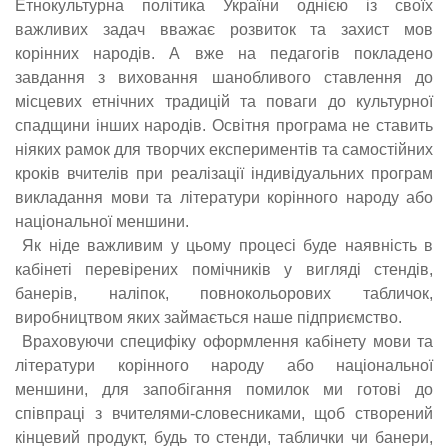
Етнокультурна політика України однією із своїх
важливих задач вважає розвиток та захист мов
корінних народів. А вже на педагогів покладено
завдання з виховання шанобливого ставлення до
місцевих етнічних традицій та поваги до культурної
спадщини інших народів. Освітня програма не ставить
ніяких рамок для творчих експериментів та самостійних
кроків вчителів при реалізації індивідуальних програм
викладання мови та літератури корінного народу або
національної меншини.
Як ніде важливим у цьому процесі буде наявність в
кабінеті перевірених помічників у вигляді стендів,
банерів, наліпок, повнокольорових табличок,
виробництвом яких займається наше підприємство.
Враховуючи специфіку оформлення кабінету мови та
літератури корінного народу або національної
меншини, для запобігання помилок ми готові до
співпраці з вчителями-словесниками, щоб створений
кінцевий продукт, будь то стенди, таблички чи банери,