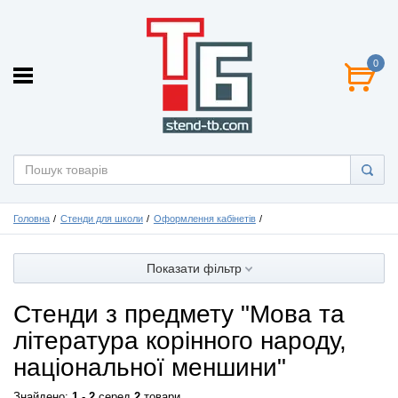
0
Головна
Стенди для школи
Оформлення кабінетів
Показати фільтр
Стенди з предмету "Мова та
література корінного народу,
національної меншини"
Знайдено:
1
-
2
серед
2
товари