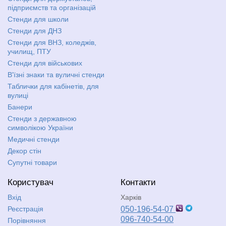
підприємств та організацій
Стенди для школи
Стенди для ДНЗ
Стенди для ВНЗ, коледжів,
училищ, ПТУ
Стенди для військових
В'їзні знаки та вуличні стенди
Таблички для кабінетів, для
вулиці
Банери
Стенди з державною
символікою України
Медичні стенди
Декор стін
Супутні товари
Користувач
Контакти
Вхід
Харків
Реєстрація
050-196-54-07
096-740-54-00
Порівняння