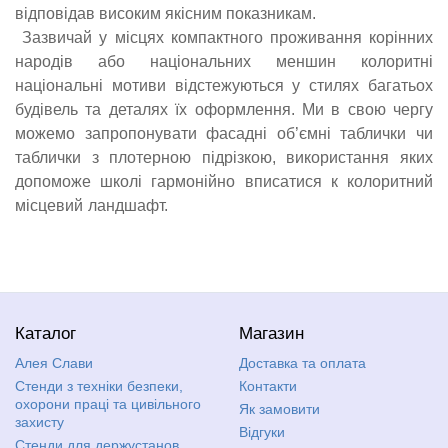
відповідав високим якісним показникам.
Зазвичай у місцях компактного проживання корінних
народів або національних меншин колоритні
національні мотиви відстежуються у стилях багатьох
будівель та деталях їх оформлення. Ми в свою чергу
можемо запропонувати фасадні об’ємні таблички чи
таблички з плотерною підрізкою, використання яких
допоможе школі гармонійно вписатися к колоритний
місцевий ландшафт.
стенд ин юа, країна стендів, стенд
принт, шоп урок, мир стендов
Каталог
Магазин
Алея Слави
Доставка та оплата
Стенди з техніки безпеки,
Контакти
охорони праці та цивільного
Як замовити
захисту
Відгуки
Стенди для держустанов,