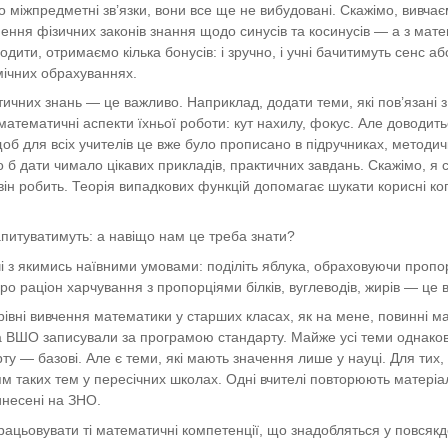
ро міжпредметні зв’язки, вони все ще не вибудовані. Скажімо, вивчає
нення фізичних законів знання щодо синусів та косинусів — а з мат
годити, отримаємо кілька бонусів: і зручно, і учні бачитимуть сенс
мічних обрахуваннях.
них знань — це важливо. Наприклад, додати теми, які пов’язані з 
математичні аспекти їхньої роботи: кут нахилу, фокус. Але доводить
, щоб для всіх учителів це вже було прописано в підручниках, метод
ло б дати чимало цікавих прикладів, практичних завдань. Скажімо, 
він робить. Теорія випадкових функцій допомагає шукати корисні к
запитуватимуть: а навіщо нам це треба знати?
і з якимись наївними умовами: поділіть яблука, обраховуючи пропорці
ро раціон харчування з пропорціями білків, вуглеводів, жирів — це 
івні вивчення математики у старших класах, як на мене, повинні ма
а ВШО записували за програмою стандарту. Майже усі теми однакові
рту — базові. Але є теми, які мають значення лише у науці. Для тих, 
м таких тем у пересічних школах. Одні вчителі повторюють матеріал,
инесені на ЗНО.
рацьовувати ті математичні компетенції, що знадобляться у повсякд