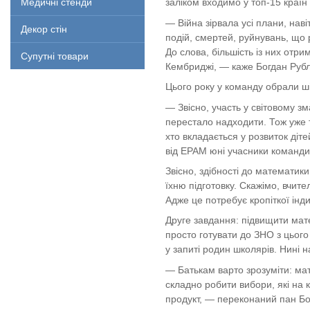
Медичні стенди
заліком входимо у топ-15 країн 
— Війна зірвала усі плани, нав
Декор стін
подій, смертей, руйнувань, що 
До слова, більшість із них отр
Супутні товари
Кембриджі, — каже Богдан Рубл
Цього року у команду обрали ші
— Звісно, участь у світовому з
перестало надходити. Тож уже т
хто вкладається у розвиток діте
від EPAM юні учасники команди
Звісно, здібності до математики
їхню підготовку. Скажімо, вчите
Адже це потребує кропіткої інд
Друге завдання: підвищити мат
просто готувати до ЗНО з цього 
у запиті родин школярів. Нині 
— Батькам варто зрозуміти: мат
складно робити вибори, які на 
продукт, — переконаний пан Б