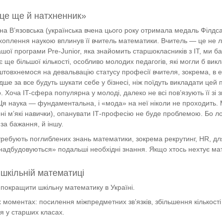
це ще й натхненник»
а В’язовська (українська вчена цього року отримала медаль Філдса
ахоплення наукою вплинув її вчитель математики. Вчитель — це не л
ашої програми Pre-Junior, яка знайомить старшокласників з ІТ, ми б
 ще більшої кількості, особливо молодих педагогів, які могли б вик
товхнемося на девальвацію статусу професії вчителя, зокрема, в ек
дше за все будуть шукати себе у бізнесі, ніж поїдуть викладати цей 
. Хоча IT-сфера популярна у молоді, далеко не всі пов’язують її з
 Ця наука — фундаментальна, і «мода» на неї ніколи не проходить.
ені м’які навички), опанувати ІТ-професію не буде проблемою. Бо лог
за бажання, й іншу.
 потребують поглиблених знань математики, зокрема рекрутинг, HR, дл
надбудовуються» подальші необхідні знання. Якщо хтось нехтує мат
у шкільній математиці
к покращити шкільну математику в Україні.
моментах: посилення міжпредметних зв’язків, збільшення кількості
я у старших класах.