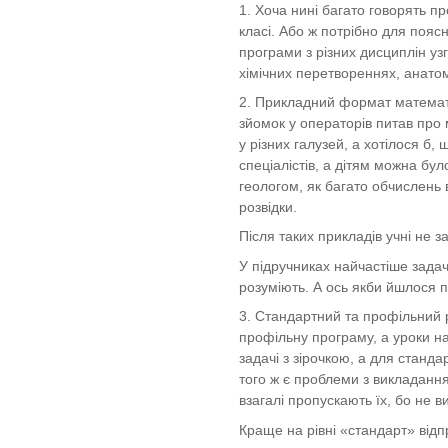
1. Хоча нині багато говорять п
класі. Або ж потрібно для пояс
програми з різних дисциплін уз
хімічних перетвореннях, анато
2. Прикладний формат математич
зйомок у операторів питав про 
у різних галузей, а хотілося б
спеціалістів, а дітям можна бу
геологом, як багато обчислень 
розвідки.
Після таких прикладів учні не 
У підручниках найчастіше задач
розуміють. А ось якби йшлося п
3. Стандартний та профільний р
профільну програму, а уроки н
задачі з зірочкою, а для станда
того ж є проблеми з викладання
взагалі пропускають їх, бо не в
Краще на рівні «стандарт» відп