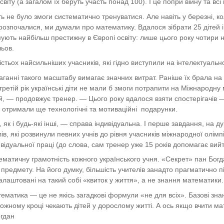
світу (а загалом їх беруть участь понад 100). І це попри війну та в
іть не було змоги систематично тренуватися. Але навіть у березні, к
розпочалися, ми думали про математику. Вдалося зібрати 25 дітей і 
имують найбільш престижну в Європі освіту: лише цього року чотир
ьов.
стьох найсильніших учасників, які гідно виступили на інтелектуальн
маганні такого масштабу вимагає значних витрат. Раніше їх брала на
ретій рік українські діти не мали б змоги потрапити на Міжнародну
й, — продовжує тренер. — Цього року вдалося взяти спостерігачів — з
 отримали ще технологічні та мотиваційні подарунки.
, як і будь-які інші, — справа індивідуальна. І перше завдання, на
лів, які розвинули певних учнів до рівня учасників міжнародної олім
ивідуальної праці (до слова, сам тренер уже 15 років допомагає ви
ематичну грамотність кожного українського учня. «Секрет» пан Бог
предмету. На його думку, більшість учителів занадто прагматично під
налаштовані на такий собі «квиток у життя», а не знання математики.
ематика — це не якісь загадкові формули «не для всіх». Базові знан
кожному кроці чекають дітей у дорослому житті. А ось якщо вчити м
огдан