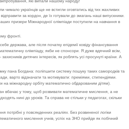
сі випробування, які випали нашому народу!
оли чимало українців ще не встигли оговтатись від тих жахливих
відправити за кордон, де їх готували до змагань наші випускники.
и наших призери Міжнародної олімпіади поступили на навчання в
ому фронті.
 себе держава, але після початку епідемії ковіду фінансування
 математичну олімпіаду, якби не спонсори. Я дуже вдячний всім,
ахисників дитячих інтересів, як роблять усі просунуті країни. А
 думку пана Богдана: поліпшити систему пошуку таких самородків та
піади, варто відзначати та мотивувати: преміями, стипендіями.
йти на міжнародну орбіту математично обдарованим дітям).
дан вбачає у тому, щоб розвивати математичне мислення, а не
ходять нині до уроків. Та справа не стільки у педагогах, скільки
ня потрібні у повсякденних реаліях. Без розвиненої логіки
атематичного мислення учнів, успіх на ЗНО прийде як побічний