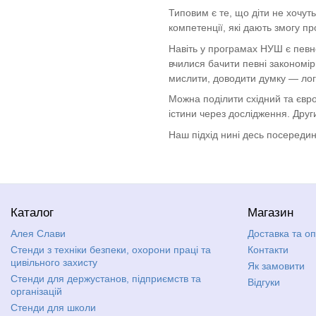
Типовим є те, що діти не хочут
компетенції, які дають змогу пр
Навіть у програмах НУШ є певне
вчилися бачити певні закономі
мислити, доводити думку — лог
Можна поділити східний та євро
істини через дослідження. Дру
Наш підхід нині десь посередині
Каталог
Магазин
Алея Слави
Доставка та о
Стенди з техніки безпеки, охорони праці та
Контакти
цивільного захисту
Як замовити
Стенди для держустанов, підприємств та
Відгуки
організацій
Стенди для школи