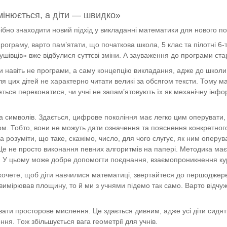
мінюється, а діти — швидко»
бно знаходити новий підхід у викладанні математики для нового по
ограму, варто пам’ятати, що початкова школа, 5 клас та пілотні 6
шівців» вже відбулися суттєві зміни. А зауваження до програми ст
и навіть не програми, а саму концепцію викладання, адже до школ
ля цих дітей не характерно читати великі за обсягом тексти. Тому м
еться переконатися, чи учні не запам’ятовують їх як механічну інф
а символів. Здається, цифрове покоління має легко цим оперувати, 
м. Тобто, вони не можуть дати означення та пояснення конкретного
на розуміти, що таке, скажімо, число, для чого слугує, як ним оперув
 Це не просто виконання певних алгоритмів на папері. Методика ма
ти. У цьому може добре допомогти поєднання, взаємопроникнення кур
хочете, щоб діти навчилися математиці, звертайтеся до першоджере
вимірював площину, то й ми з учнями підемо так само. Варто відчуж
вати просторове мислення. Це здається дивним, адже усі діти сидя
ня. Тож збільшується вага геометрії для учнів.