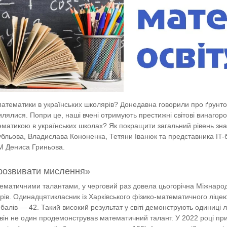
математики в українських школярів? Донедавна говорили про ґрунто
илялися. Попри це, наші вчені отримують престижні світові винаго
тематикою в українських школах? Як покращити загальний рівень знан
убльова, Владислава Кононенка, Тетяни Іванюк та представника IT-
AM Дениса Гриньова.
 розвивати мислення»
тематичними талантами, у черговий раз довела цьогорічна Міжнародн
рів. Одинадцятикласник із Харківського фізико-математичного ліце
балів — 42. Такий високий результат у світі демонструють одиниці 
І він не один продемонстрував математичний талант. У 2022 році пр