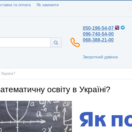
ставка та оплата
Як замовити
050-196-54-07
096-740-54-00
068-388-21-00
Зворотний дзвінок
Україні?
тематичну освіту в Україні?