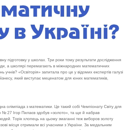
вну підготовку у школах. Три роки тому результати дослідження
роди, а школярі перемагають в міжнародних математичних
ь учнів? «Освіторія» запитала про це у відомих експертів галузі
бізнесу, який виступає меценатом для юних математиків,
а олімпіада з математики. Це такий собі Чемпіонату Світу для
ю № 27 Ігор Пилаєв здобув «золото», та ще й набрав
людей. Торік хлопець на цьому змаганні теж виборов золоту
изові місця отримали всі учасники з України. За медальним