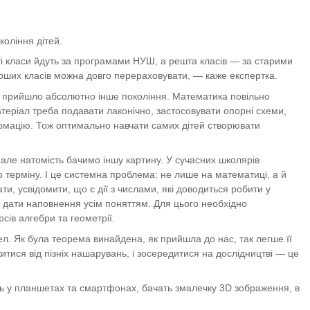
коління дітей.
-ті класи йдуть за програмами НУШ, а решта класів — за старими
арших класів можна довго перераховувати, — каже експертка.
и прийшло абсолютно інше покоління. Математика повільно
атеріал треба подавати лаконічно, застосовувати опорні схеми,
ормацію. Тож оптимально навчати самих дітей створювати
але натомість бачимо іншу картину. У сучасних школярів
 терміну. І це системна проблема: не лише на математиці, а й
ати, усвідомити, що є дії з числами, які доводиться робити у
є дати наповнення усім поняттям. Для цього необхідно
сів алгебри та геометрії.
л. Як була теорема винайдена, як прийшла до нас, так легше її
итися від пізніх нашарувань, і зосередитися на дослідництві — це
ть у планшетах та смартфонах, бачать змалечку 3D зображення, в