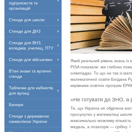
підприємств та
організацій
Стенди для школи
Стенди для ДНЗ
Стенди для ВНЗ,
коледжів, училищ, ПТУ
Стенди для військових
Який реальний рівень знань із 
PISA показали: ми глибоко пом
В'їзні знаки та вуличні
олімпіадах. То що не так із ма
стенди
математичної освіти Богдана Р
керівника освітніх програм EP
Таблички для кабінетів,
для вулиці
«Не готувати до ЗНО, а
Банери
Те, що Україна не обділена ма
просунутих у математиці школя
Стенди з державною
максимально можливу кількість 
символікою України
медаль, а позаторік — срібну. 