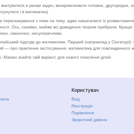
ь вчитуватися в умови задач, виокремлювати головне, другорядне, з
осунутися і в математиці.
 перескакування з теми на тему, адже намагалися їх розвантажити.
рності. Ось, скажімо, майже всі доведення теорем прибрали. Кращ
ічно, лаконічно, несуперечливо.
пейський підходи до математики. Перший (наприклад у Сінгапурі): н
гий — про практичне застосування, математика для повсякденного ж
. Маємо знайти свій варіант, для нового покоління дітей.
Користувач
плата
Вхід
Реєстрація
Порівняння
Зворотний дзвінок