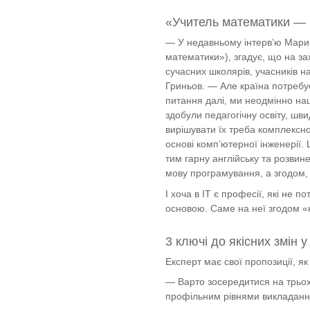
«Учитель математики — 
— У недавньому інтерв’ю Марин
математики»), згадує, що на з
сучасних школярів, учасників н
Гриньов. — Але країна потребує
питання далі, ми неодмінно наш
здобули педагогічну освіту, шви
вирішувати їх треба комплексно
основі комп’ютерної інженерії.
тим гарну англійську та розвин
мову програмування, а згодом, 
І хоча в ІТ є професії, які не
основою. Саме на неї згодом «
3 ключі до якісних змін 
Експерт має свої пропозиції, я
— Варто зосередитися на трьох 
профільним рівнями викладанн