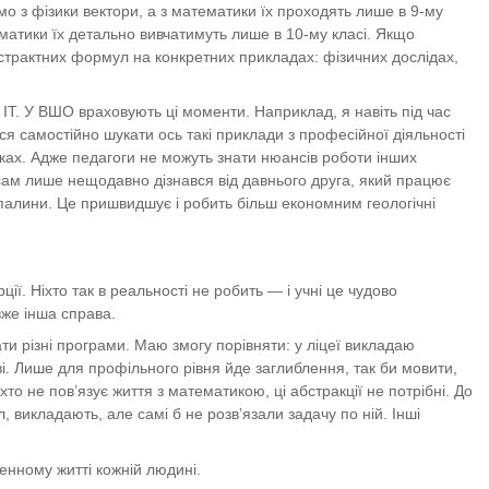
мо з фізики вектори, а з математики їх проходять лише в 9-му
ематики їх детально вивчатимуть лише в 10-му класі. Якщо
 абстрактних формул на конкретних прикладах: фізичних дослідах,
IT. У ВШО враховують ці моменти. Наприклад, я навіть під час
ся самостійно шукати ось такі приклади з професійної діяльності
ичках. Адже педагоги не можуть знати нюансів роботи інших
я сам лише нещодавно дізнався від давнього друга, який працює
опалини. Це пришвидшує і робить більш економним геологічні
ї. Ніхто так в реальності не робить — і учні це чудово
вже інша справа.
ти різні програми. Маю змогу порівняти: у ліцеї викладаю
. Лише для профільного рівня йде заглиблення, так би мовити,
хто не пов’язує життя з математикою, ці абстракції не потрібні. До
 викладають, але самі б не розв’язали задачу по ній. Інші
енному житті кожній людині.