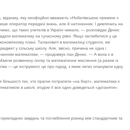
, відзнаку, яку неофіційно вважають «Нобелівською премією з
ише оператор передачі знань, але й натхненник. І дивлячись на
ачимо, що таких учителів в Україні чимало, — розповідає Денис
ладати математику на сучасному рівні. Якщо заглибитися у це
ономічному плані. Талановиті в математиці студенти, які
предмет у сільську школу. Але, звісно, причина не одна і
і знанням математики, — продовжує пан Денис. — А вона є в
 Маючи розвинену логіку та математичне мислення (а разом із
іка — це інструмент, це про підхід, з яким легко опанувати одну
я більшості тих, хто прагне потрапити «на борт», математика є
ематикою в школі, згодом її все одно доведеться «доганяти».
 прикладних завдань та поглиблення різниці між стандартним та