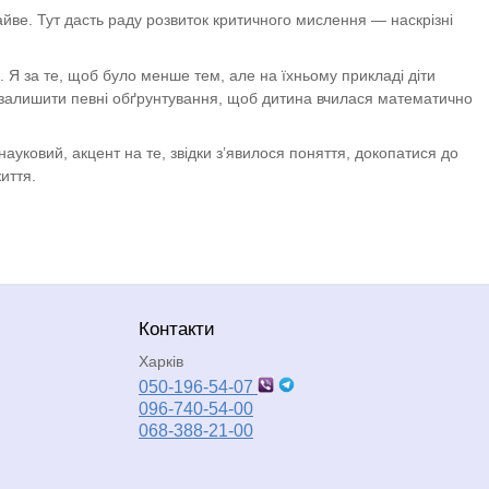
айве. Тут дасть раду розвиток критичного мислення — наскрізні
 Я за те, щоб було менше тем, але на їхньому прикладі діти
е залишити певні обґрунтування, щоб дитина вчилася математично
ауковий, акцент на те, звідки з’явилося поняття, докопатися до
иття.
Контакти
Харків
050-196-54-07
096-740-54-00
068-388-21-00