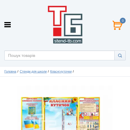
0
Головна
Стенди для школи
Класні куточки