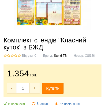
Комплект стендів "Класний
куток" з БЖД
Відгуки: 0
Бренд:
Stend-TB
Номер:
СШ136
1.354
грн.
-
+
Купити
В обрані
В наявності
До порівняння