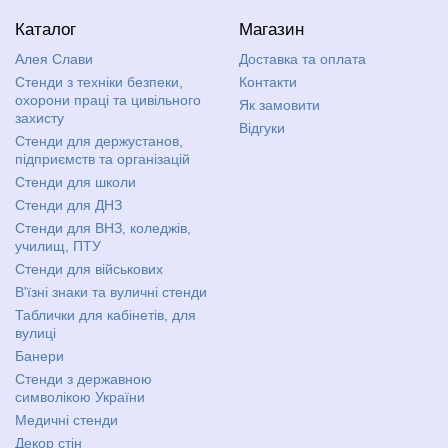
Каталог
Магазин
Алея Слави
Доставка та оплата
Стенди з техніки безпеки,
Контакти
охорони праці та цивільного
Як замовити
захисту
Відгуки
Стенди для держустанов,
підприємств та організацій
Стенди для школи
Стенди для ДНЗ
Стенди для ВНЗ, коледжів,
училищ, ПТУ
Стенди для військових
В'їзні знаки та вуличні стенди
Таблички для кабінетів, для
вулиці
Банери
Стенди з державною
символікою України
Медичні стенди
Декор стін