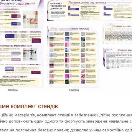
аме комплект стендів
аційних матеріалів,
комплект стендів
забезпечує цілісне охоплення
огічно доповнюють один одного та формують завершене навчальне 
ителя на пояснення базових правил; дозволяє учням самостійно орі