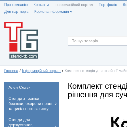
Про компанію
Контакти
Інформаційний портал
Портфоліо
До
Для партнерів
Корисна інформація
Головна
Інформаційний портал
Комплект стендів для швейної майст
Комплект стенді
Алея Слави
рішення для су
Стенди з техніки
безпеки, охорони праці
та цивільного захисту
Стенди для
держустанов,