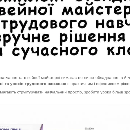
о навчання та швейної майстерні вимагає не лише обладнання, а й ч
ні та уроків трудового навчання
є практичним і ефективним рішен
магають структурувати навчальний простір, зробити уроки більш зр