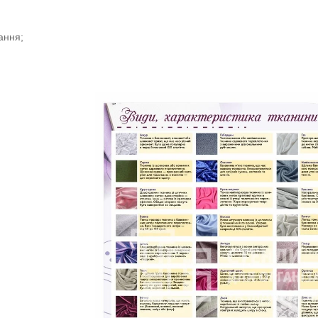
;
ання;