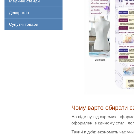
Медичні стенди
Декор стін
Супутні товари
Чому варто обирати с
На відміну від окремих інформ
оформлені в єдиному стилі, л
Такий підхід: економить час уч