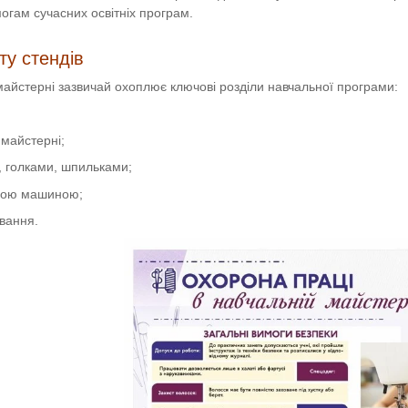
могам сучасних освітніх програм.
ту стендів
майстерні зазвичай охоплює ключові розділи навчальної програми:
 майстерні;
, голками, шпильками;
ною машиною;
ування.