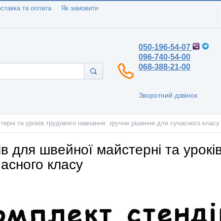
ставка та оплата
Як замовити
050-196-54-07
096-740-54-00
068-388-21-00
Зворотний дзвінок
ерні та уроків трудового навчання: зручне рішення для сучасного класу
в для швейної майстерні та урокі
часного класу