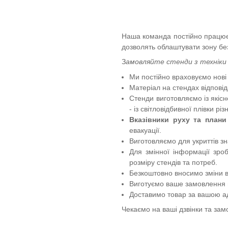
Наша команда постійно працює н
дозволять облаштувати зону без
З
амов
ляйте
стенди з техніки 
Ми
постійно враховуємо
нові
Матеріал на стендах відпові
Стенди
виготовляємо із якіс
- із світловідбивної плівки різ
Вказівники руху та плани 
евакуації.
Виготовляємо для укриттів зн
Для змінної інформації зро
розміру стендів та потреб.
Безкоштовно вносимо зміни 
Виготуємо ваше замовлення в
Доставимо товар
за вашою а
Чекаємо на ваші дзвінки та зам