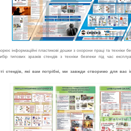
рює інформаційні пластикові дошки з охорони праці та техніки без
ір типових зразків стендів з техніки безпеки під час експлуата
 стендів, які вам потрібні, ми з
авжди створи
мо для вас