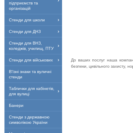
підприємств та
організацій
Стенди для школи
Стенди для ДНЗ
Стенди для ВНЗ,
коледжів, училищ, ПТУ
До ваших послуг наша компані
Стенди для військових
безпеки, цивільного захисту, н
В'їзні знаки та вуличні
стенди
Таблички для кабінетів,
для вулиці
Банери
Стенди з державною
символікою України