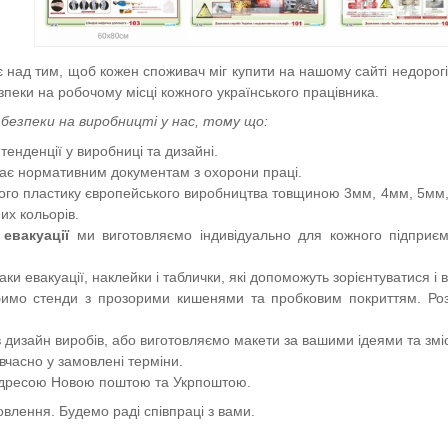
ад тим, щоб кожен споживач міг купити на нашому сайті недорогі та 
пеки на робочому місці кожного українського працівника.
безпеки на виробницті у нас
, тому що
:
 тенденції у виробниці та дизайні.
дає нормативним документам з охорони праці.
ного пластику європейського виробництва
товщиною 3мм, 4мм, 5мм, п
них кольорів.
евакуації
ми
виготовляє
мо
індивідуально для кожного
підприєм
аки евакуації, наклейки і таблички, які допоможуть зорієнтуватися і
бимо стенди
з прозорими кишенями та пробковим покриттям. Розмі
в дизайн
виробів, або виготовляємо макет
и
за вашими ідеями та змі
часно у замовлені терміни.
дресою Новою поштою та Укрпоштою.
овлення. Будемо раді співпраці з вами.