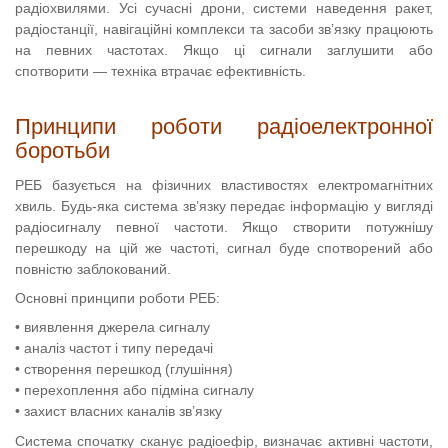
радіохвилями. Усі сучасні дрони, системи наведення ракет,
радіостанції, навігаційні комплекси та засоби зв’язку працюють
на певних частотах. Якщо ці сигнали заглушити або
спотворити — техніка втрачає ефективність.
Принципи роботи радіоелектронної
боротьби
РЕБ базується на фізичних властивостях електромагнітних
хвиль. Будь-яка система зв’язку передає інформацію у вигляді
радіосигналу певної частоти. Якщо створити потужнішу
перешкоду на цій же частоті, сигнал буде спотворений або
повністю заблокований.
Основні принципи роботи РЕБ:
• виявлення джерела сигналу
• аналіз частот і типу передачі
• створення перешкод (глушіння)
• перехоплення або підміна сигналу
• захист власних каналів зв’язку
Система спочатку сканує радіоефір, визначає активні частоти,