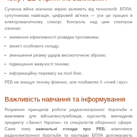
Сучасна війна значною мірою залежить від технологій. БПЛА,
супутникова навігація, цифровий зв’язок — усе це працює в
електромагнітному спектрі. Контроль над цим спектром
означає:
зниження ефективності розвідки противника;
захист особового складу;
зменшення ризику ударів високоточною зброєю;
підвищення живучості техніки;
інформаційну перевагу на полі бою.
РЕБ не знищує техніку фізично, але позбавляє її «очей і вух».
Важливість навчання та інформування
Розуміння принципів роботи радіоелектронної боротьби є
важливим для військовослужбовців, курсантів, викладачів
предмету «Захист України» та спеціалістів оборонної сфери.
Саме тому
навчальні стенди про РЕБ
, комплекси
радіоелектронної боротьби та протидію БПЛА допомагають