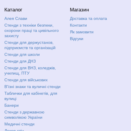
Каталог
Магазин
Алея Слави
Доставка та оплата
Стенди з техніки безпеки,
Контакти
охорони праці та цивільного
Як замовити
захисту
Відгуки
Стенди для держустанов,
підприємств та організацій
Стенди для школи
Стенди для ДНЗ
Стенди для ВНЗ, коледжів,
училищ, ПТУ
Стенди для військових
В'їзні знаки та вуличні стенди
Таблички для кабінетів, для
вулиці
Банери
Стенди з державною
символікою України
Медичні стенди
Декор стін