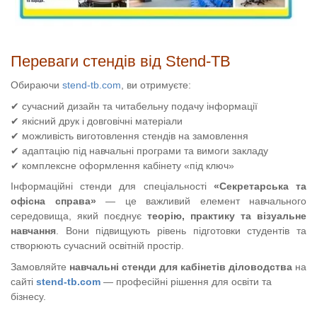
Переваги стендів від Stend-TB
Обираючи
stend-tb.com
, ви отримуєте:
✔ сучасний дизайн та читабельну подачу інформації
✔ якісний друк і довговічні матеріали
✔ можливість виготовлення стендів на замовлення
✔ адаптацію під навчальні програми та вимоги закладу
✔ комплексне оформлення кабінету «під ключ»
Інформаційні стенди для спеціальності
«Секретарська та
офісна справа»
— це важливий елемент навчального
середовища, який поєднує
теорію, практику та візуальне
навчання
. Вони підвищують рівень підготовки студентів та
створюють сучасний освітній простір.
Замовляйте
навчальні стенди для кабінетів діловодства
на
сайті
stend-tb.com
— професійні рішення для освіти та
бізнесу.