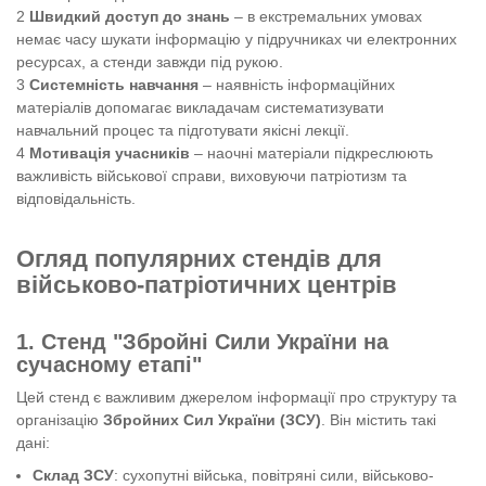
Швидкий доступ до знань
– в екстремальних умовах
немає часу шукати інформацію у підручниках чи електронних
ресурсах, а стенди завжди під рукою.
Системність навчання
– наявність інформаційних
матеріалів допомагає викладачам систематизувати
навчальний процес та підготувати якісні лекції.
Мотивація учасників
– наочні матеріали підкреслюють
важливість військової справи, виховуючи патріотизм та
відповідальність.
Огляд популярних стендів для
військово-патріотичних центрів
1. Стенд "Збройні Сили України на
сучасному етапі"
Цей стенд є важливим джерелом інформації про структуру та
організацію
Збройних Сил України (ЗСУ)
. Він містить такі
дані:
Склад ЗСУ
: сухопутні війська, повітряні сили, військово-