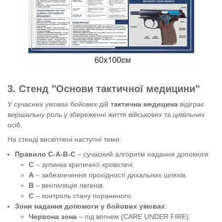
3. Стенд "Основи тактичної медицини"
У сучасних умовах бойових дій
тактична медицина
відіграє
вирішальну роль у збереженні життя військових та цивільних
осіб.
На стенді висвітлені наступні теми:
Правило С-А-В-С
– сучасний алгоритм надання допомоги:
С
– зупинка критичної кровотечі.
А
– забезпечення прохідності дихальних шляхів.
В
– вентиляція легенів.
С
– контроль стану пораненого.
Зони надання допомоги у бойових умовах
:
Червона зона
– під вогнем (CARE UNDER FIRE).