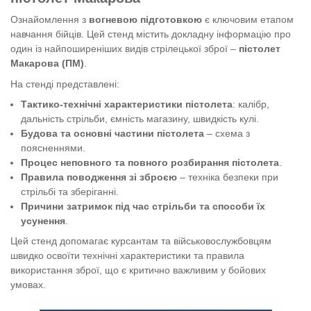
Ознайомлення з
вогневою підготовкою
є ключовим етапом
навчання бійців. Цей стенд містить докладну інформацію про
один із найпоширеніших видів стрілецької зброї –
пістолет
Макарова (ПМ)
.
На стенді представлені:
Тактико-технічні характеристики пістолета
: калібр,
дальність стрільби, ємність магазину, швидкість кулі.
Будова та основні частини пістолета
– схема з
поясненнями.
Процес неповного та повного розбирання пістолета
.
Правила поводження зі зброєю
– техніка безпеки при
стрільбі та зберіганні.
Причини затримок під час стрільби та способи їх
усунення
.
Цей стенд допомагає курсантам та військовослужбовцям
швидко освоїти технічні характеристики та правила
використання зброї, що є критично важливим у бойових
умовах.