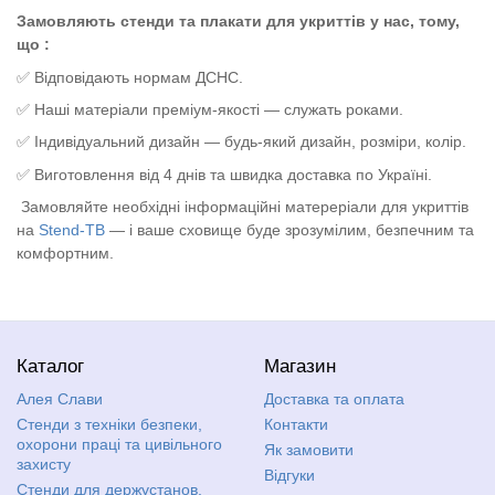
З
амовляють
стенди та плакати для укриттів
у нас
, тому,
що :
✅
Відповід
ають
нормам ДСНС.
✅ Наші м
атеріали преміум-якості — служать роками.
✅
Індивідуальний дизайн — будь-який дизайн
, розміри, колір.
✅
Виготовлення від 4 днів та швидка доставка по Україні.
Замовляйте необхідні інформаційні матереріали для укриттів
на
Stend-TB
— і ваше сховище буде зрозумілим, безпечним та
комфортним.
Каталог
Магазин
Алея Слави
Доставка та оплата
Стенди з техніки безпеки,
Контакти
охорони праці та цивільного
Як замовити
захисту
Відгуки
Стенди для держустанов,