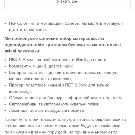
Психологічні та мотиваційні банери, які містять мотивуючі
цитати та малюнки.
Ми пропонуємо широкий вибір матеріалів,
які
відповідають всім
критеріям безпеки
та мають високі
якісні показники:
ПВХ 3–5 мм – легкий
матеріал
, стійкий до вологи
;
Композит – міцний, довговічний
:
Банерне полотно
– для виготовлення плакатів, коштує
менше ніж пластик та композит;
Прозорі пластикові кишені з ПЕТ 0,5мм для змінної
інформації
;
Обємні кишені для брошур з інформаційним матеріалом:
Світловідбивні та світлонакопичувальні плівки;
Ламінація або антивандальні покриття
Таблички
,
стенди
, плакати
для укриття зі світловідбивними та
світлонакопичувальними елементами
будуть незамінними
помічниками в темну пору доби чи при вимкненому світлі.