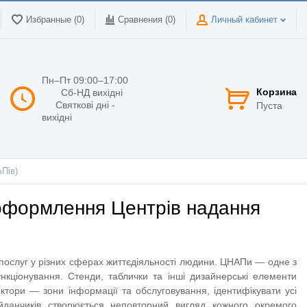
Избранные (0)
Сравнения (
0
)
Личный кабинет
Пн–Пт 09:00–17:00
Корзина
Сб-НД вихідні
Святкові дні -
Пуста
вихідні
Пів)
 оформлення Центрів надання
послуг у різних сферах життєдіяльності людини. ЦНАПи — одне з
кціонування. Стенди, таблички та інші дизайнерські елементи
ктори — зони інформації та обслуговування, ідентифікувати усі
айданчиків створюється неповторний вигляд кожного окремого