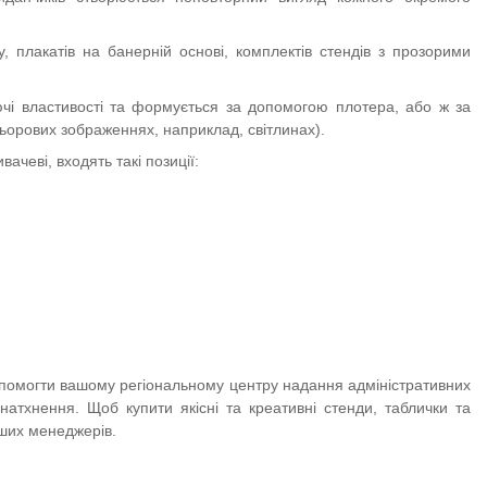
 плакатів на банерній основі, комплектів стендів з прозорими
чі властивості та формується за допомогою плотера, або ж за
ьорових зображеннях, наприклад, світлинах).
ачеві, входять такі позиції:
допомогти вашому регіональному центру надання адміністративних
натхнення. Щоб купити якісні та креативні стенди, таблички та
ших менеджерів.