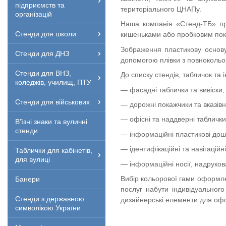
підприємств та
територіального ЦНАПу.
організацій
Наша компанія «Стенд-ТБ» про
Стенди для школи
кишеньками або пробковим покр
Зображення пластикову основу
Стенди для ДНЗ
допомогою плівки з повнокольо
Стенди для ВНЗ,
До списку стендів, табличок та
коледжів, училищ, ПТУ
— фасадні таблички та вивіски;
Стенди для військових
— дорожні покажчики та вказівні
— офісні та наддверні таблички
В'їзні знаки та вуличні
стенди
— інформаційні пластикові дошк
— ідентифікаційні та навігаційні
Таблички для кабінетів,
для вулиці
— інформаційні носії, надрук
Вибір кольорової гами оформле
Банери
послуг набути індивідуального
Стенди з державною
дизайнерські елементи для оф
символікою України