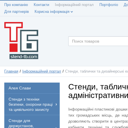
Про компанію
Контакти
Інформаційний портал
Портфоліо
До
Для партнерів
Корисна інформація
Главная
Інформаційний портал
Стенди, таблички та дизайнерські 
Стенди, таблич
Алея Слави
адміністративни
Стенди з техніки
безпеки, охорони праці
Інформаційні пластикові дошки
та цивільного захисту
тих громадських місць, де на
Стенди для
дозволяють створити в центрах
держустанов,
кабінети, технічні та служб