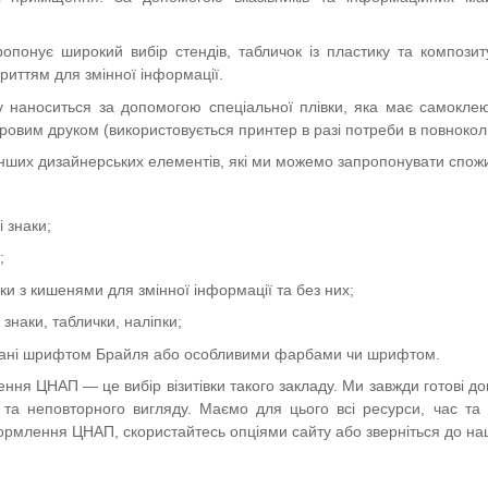
понує широкий вибір стендів, табличок із пластику та композиту,
иттям для змінної інформації.
 наноситься за допомогою спеціальної плівки, яка має самоклею
ровим друком (використовується принтер в разі потреби в повнокол
 інших дизайнерських елементів, які ми можемо запропонувати спожив
 знаки;
;
и з кишенями для змінної інформації та без них;
 знаки, таблички, наліпки;
овані шрифтом Брайля або особливими фарбами чи шрифтом.
ння ЦНАП — це вибір візитівки такого закладу. Ми завжди готові 
 та неповторного вигляду. Маємо для цього всі ресурси, час та 
ормлення ЦНАП, скористайтесь опціями сайту або зверніться до на