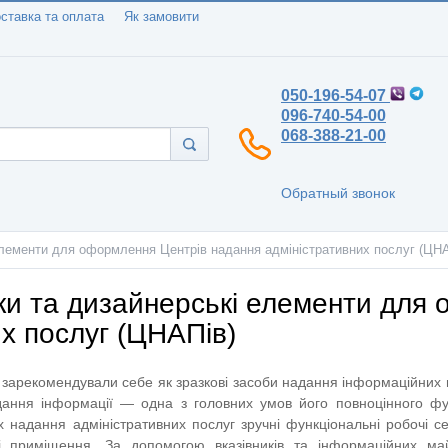
ставка та оплата
Як замовити
050-196-54-07
096-740-54-00
068-388-21-00
Обратный звонок
елементи для оформлення Центрів надання адміністративних послуг (ЦНА
ки та дизайнерські елементи для
х послуг (ЦНАПів)
 зарекомендували себе як зразкові засоби надання інформаційних 
дання інформації — одна з головних умов його повноцінного фун
 надання адміністративних послуг зручні функціональні робочі се
ові приміщення. За допомогою вказівників та інформаційних м