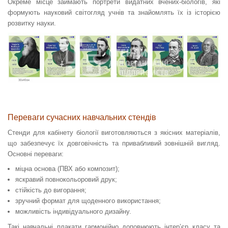
Окреме місце займають портрети видатних вчених-біологів, які
формують науковий світогляд учнів та знайомлять їх із історією
розвитку науки.
Переваги сучасних навчальних стендів
Стенди для кабінету біології виготовляються з якісних матеріалів,
що забезпечує їх довговічність та привабливий зовнішній вигляд.
Основні переваги:
міцна основа (ПВХ або композит);
яскравий повнокольоровий друк;
стійкість до вигорання;
зручний формат для щоденного використання;
можливість індивідуального дизайну.
Такі навчальні плакати гармонійно доповнюють інтер’єр класу та