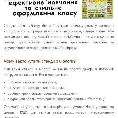
Оформлення кабінету біології відіграє важливу роль у створенні
комфортного та продуктивного освітнього середовища. Саме тому
стенди для кабінету біології стають невід’ємною частиною сучасної
школи, допомагаючи учням краще засвоювати матеріал та
візуалізувати складні процеси живої природи.
Чому варто купити стенди з біології?
Навчальні стенди з біології — це не просто декор, а потужний
інструмент навчання. Вони дозволяють:
систематизувати знання учнів;
швидко повторювати ключові теми;
зробити уроки більш наочними та цікавими;
покращити запам’ятовування інформації завдяки візуалізації.
Особливо актуальними такі матеріали є в умовах Нової української
школи (НУШ), де велика увага приділяється інтерактивному
навчанню.