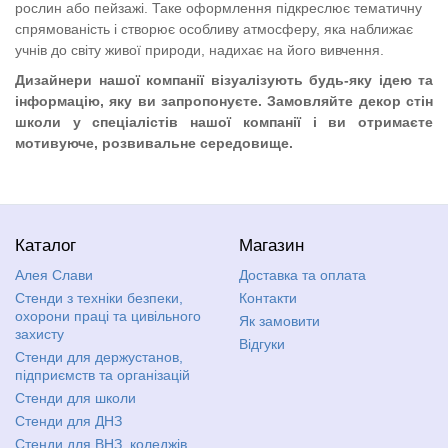
рослин або пейзажі. Таке оформлення підкреслює тематичну
спрямованість і створює особливу атмосферу, яка наближає
учнів до світу живої природи, надихає на його вивчення.
Дизайнери нашої компанії візуалізують будь-яку ідею та
інформацію, яку ви запропонуєте. Замовляйте декор стін
школи у спеціалістів нашої компанії і ви отримаєте
мотивуюче, розвивальне середовище.
Каталог
Магазин
Алея Слави
Доставка та оплата
Стенди з техніки безпеки,
Контакти
охорони праці та цивільного
Як замовити
захисту
Відгуки
Стенди для держустанов,
підприємств та організацій
Стенди для школи
Стенди для ДНЗ
Стенди для ВНЗ, коледжів,