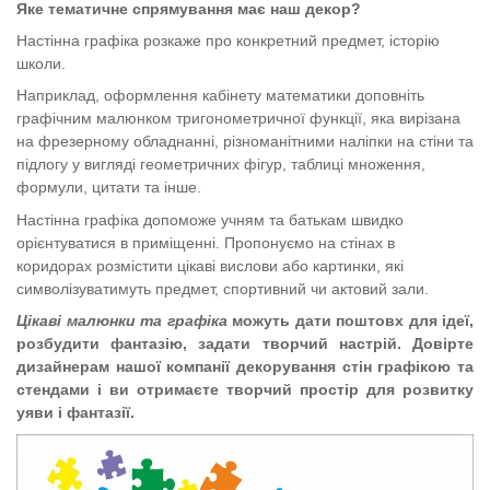
Яке тематичне спрямування має наш декор?
Настінна
графіка
розкаже про к
онкретний предмет
, історію
школи.
Наприклад, оформлення кабінету математики доповніть
графічним малюнком тригонометричної функції, яка вирізана
на фрезерному обладнанні, різноманітними наліпки на стіни та
підлогу у вигляді геометричних фігур, таблиці множення,
формули, цитати та інше.
Настінна графіка допом
оже
учням
та батькам
швидко
орієнтуватися в приміщенні. П
ропонує
мо на
стінах в
коридорах розмістити цікаві вислови або картинки, які
символізуватимуть
предмет, спортивний чи
актовий зали.
Цікаві малюнки та графіка
можуть дати поштовх для ідеї,
розбудити фантазію, задати творчий настрій. Довірте
дизайнерам нашої компанії декорування стін графікою та
стендами і ви отримаєте творчий простір для розвитку
уяви і фантазії.