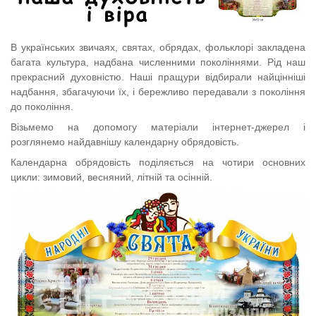
В
українських звичаях, святах, обрядах, фольклорі закладена
багата культу
ра,
надбан
а численними поколіннями.
Рід наш
прекрасний духовністю. Наші пращури відбирали найцінніші
надбання, збагачуючи їх, і бережливо передавали з покоління
до покоління.
Візьмемо на допомогу матеріали інтернет
-
джерел і
розглянемо найдавнішу календарну обрядовість.
Календарна обрядовість поділяється на чотири основних
цикли: зимовий, весняний, літній та осінній.