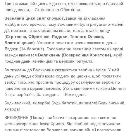
Триває зимовий цикл аж до свят, які сповіщають про близький
прихід весни, – Стрітення та Обретіння.
Весняний цикл свят
спрямовувався на закладання
майбутнього врожаю, тому важливими були ритуально-магічні
дії, пов’язані із закликанням весни, тепла, птахів, дощу
(
Стрітення, Обретіння, Явдохи, Теплого Олекси,
Благовіщення
). Умовним початком весни вважають день
Явдохи (14 березня).
Головним же весняним святом у народі
завжди вважався
Великдень (Воскресіння Христове),
який
поєднав давні язичницькі та церковні ритуали.
За тиждень до Великодня святкується вербна неділя. У цей
день усі люди обов'язково
ходили
до церкви, щоб посвятити
вербу. Того, хто проспить процедуру освячування верби, по
поверненні з церкви легенько б'ють свяченими гілками:Це не я
б'ю, а верба
б'є, За тиждень — Великдень!
Будь великий, як верба!
Будь багатий, як земля!
Будь сильний,
як вода!
ВЕЛИКДЕНЬ
(Паска)
- найзначніше християнське свято на
честь воскресіння Ісуса Христа. Від вербної неділі починали
активну підготовку до Великодня: варили яйця і розписували