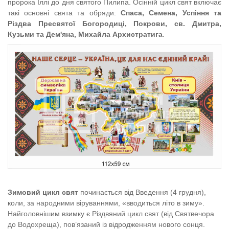
пророка Іллі до дня святого Пилипа. Осінній цикл свят включає
такі основні свята та обряди:
Спаса, Семена, Успіння та
Різдва Пресвятої Богородиці, Покрови, св. Дмитра,
Кузьми та Дем'яна, Михайла Архистратига
.
Зимовий цикл свят
п
очинається від Введення (4 грудня),
коли, за народними віруваннями,
«вводиться літо в зиму».
Н
айголовнішим взимку є Різдвяний цикл свят (від Святвечора
до Водохреща), пов’язаний із відродженням нового сонця.