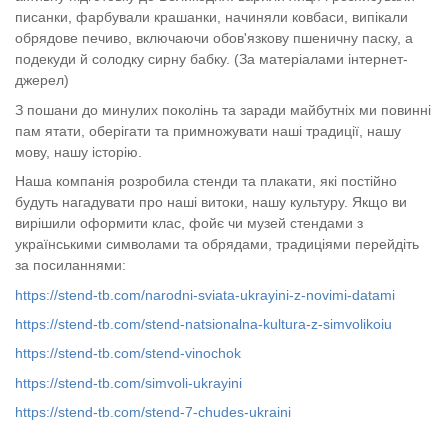
писанки, фарбували крашанки, начиняли ковбаси, випікали
обрядове печиво, включаючи обов'язкову пшеничну паску, а
подекуди й солодку сирну бабку.
(За матеріалами інтернет-
джерел)
З
пошани до минулих поколінь та заради майбутніх ми повинні
пам ятати, оберігати та примножувати наші традиції
, нашу
мову, нашу історію.
Наша компанія розробила стенди та плакати, які постійно
будуть нагадувати про наші витоки, нашу культуру. Якщо ви
вирішили оформити клас, фойє чи музей стендами з
українськими символами та обрядами, традиціями перейдіть
за посиланнями:
https://stend-tb.com/narodni-sviata-ukrayini-z-novimi-datami
https://stend-tb.com/stend-natsionalna-kultura-z-simvolikoiu
https://stend-tb.com/stend-vinochok
https://stend-tb.com/simvoli-ukrayini
https://stend-tb.com/stend-7-chudes-ukraini