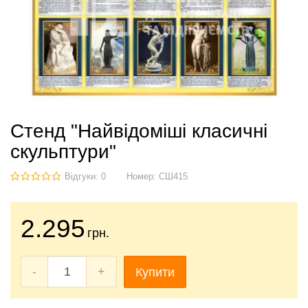
Стенд "Найвідоміші класичні
скульптури"
Відгуки: 0
Номер:
СШ415
2.295
грн.
-
+
Купити