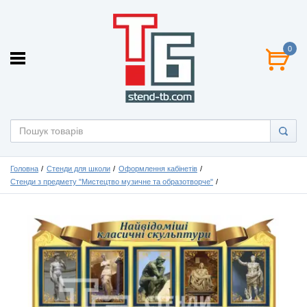
0
Головна
Стенди для школи
Оформлення кабінетів
Стенди з предмету "Мистецтво музичне та образотворче"