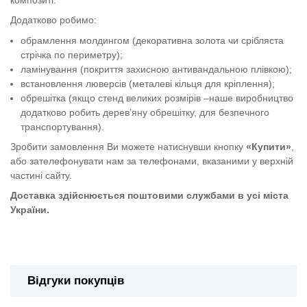
Додатково робимо:
обрамлення молдингом (декоративна золота чи срібляста
стрічка по периметру);
ламінування (покриття захисною антивандальною плівкою);
встановлення люверсів (металеві кільця для кріплення);
обрешітка (якщо стенд великих розмірів –наше виробництво
додатково робить дерев’яну обрешітку, для безпечного
транспортування).
Зробити замовлення Ви можете натиснувши кнопку
«Купити»
,
або зателефонувати нам за телефонами, вказаними у верхній
частині сайту.
Доставка здійснюється поштовими службами в усі міста
України.
Безпека життєдіяльності
Відгуки покупців