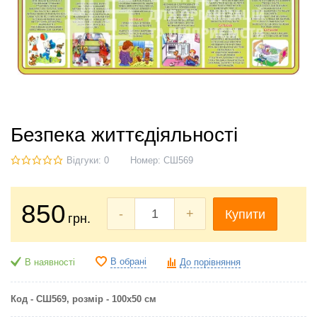
Безпека життєдіяльності
Відгуки: 0
Номер:
СШ569
850
-
+
Купити
грн.
В обрані
В наявності
До порівняння
Код - СШ569, р
озмір - 100х50 см