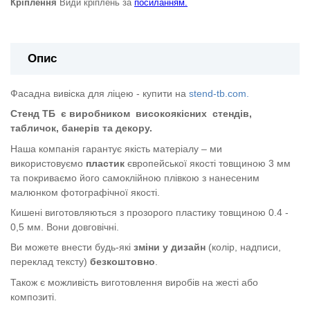
Кріплення
Види кріплень за
посиланням.
Опис
Фасадна вивіска для ліцею - купити на
stend-tb.com.
Стенд ТБ
є виробником
високоякісних
стендів,
табличок, банерів та декору.
Наша компанія гарантує якість матеріалу – ми
використовуємо
пластик
європейської якості
товщиною 3 мм
та покриваємо його самоклійною плівкою з нанесеним
малюнком фотографічної якості.
Кишені виготовляються з прозорого пластику товщиною 0.4 -
0,5 мм. Вони довговічні.
Ви можете внести будь-які
зміни у дизайн
(колір, надписи,
переклад тексту)
безкоштовно
.
Також є можливість виготовлення виробів на жесті або
композиті.