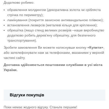
Додатково робимо:
обрамлення молдингом (декоративна золота чи срібляста
стрічка по периметру);
ламінування (покриття захисною антивандальною плівкою);
встановлення люверсів (металеві кільця для кріплення);
обрешітка (якщо стенд великих розмірів –наше виробництво
додатково робить дерев’яну обрешітку, для безпечного
транспортування).
Зробити замовлення Ви можете натиснувши кнопку
«Купити»
,
або зателефонувати нам за телефонами, вказаними у верхній
частині сайту.
Доставка здійснюється поштовими службами в усі міста
України.
Фасадна вивіска для ліцею
Відгуки покупців
Поки немає жодного відгуку. Станьте першим!