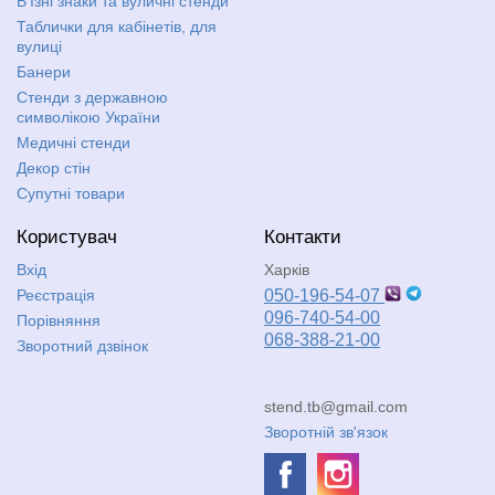
В'їзні знаки та вуличні стенди
Таблички для кабінетів, для
вулиці
Банери
Стенди з державною
символікою України
Медичні стенди
Декор стін
Супутні товари
Користувач
Контакти
Вхід
Харків
Реєстрація
050-196-54-07
096-740-54-00
Порівняння
068-388-21-00
Зворотний дзвінок
stend.tb@gmail.com
Зворотній зв'язок