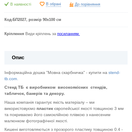
В обрані
В наявності
До порівняння
Код-БП2027
, розмір 90х100 см
Кріплення
Види кріплень за
посиланням.
Опис
Інформаційна дошка "Мовна скарбничка" - купити на
stend-
tb.com.
Стенд ТБ
є виробником
високоякісних
стендів,
табличок, банерів та декору.
Наша компанія гарантує якість матеріалу – ми
використовуємо
пластик
європейської якості
товщиною 3 мм
та покриваємо його самоклійною плівкою з нанесеним
малюнком фотографічної якості.
Кишені виготовляються з прозорого пластику товщиною 0.4 -