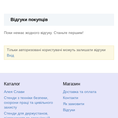
Інформаційна дошка "Мовна скарбничка"
Відгуки покупців
Поки немає жодного відгуку. Станьте першим!
Тільки авторизовані користувачі можуть залишати відгуки
Вхід
Каталог
Магазин
Алея Слави
Доставка та оплата
Стенди з техніки безпеки,
Контакти
охорони праці та цивільного
Як замовити
захисту
Відгуки
Стенди для держустанов,
підприємств та організацій