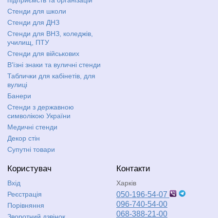
Стенди для школи
Стенди для ДНЗ
Стенди для ВНЗ, коледжів,
училищ, ПТУ
Стенди для військових
В'їзні знаки та вуличні стенди
Таблички для кабінетів, для
вулиці
Банери
Стенди з державною
символікою України
Медичні стенди
Декор стін
Супутні товари
Користувач
Контакти
Вхід
Харків
Реєстрація
050-196-54-07
096-740-54-00
Порівняння
068-388-21-00
Зворотний дзвінок