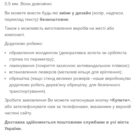
0,5 мм. Вони довговічні.
Ви можете внести будь-які
зміни у дизайн
(колір, надписи,
переклад тексту)
безкоштовно
.
Також є можливість виготовлення виробів на жесті або
композиті.
Додатково робимо:
обрамлення молдингом (декоративна золота чи срібляста
стрічка по периметру);
ламінування (покриття захисною антивандальною плівкою);
встановлення люверсів (металеві кільця для кріплення);
обрешітка (якщо стенд великих розмірів –наше виробництво
додатково робить дерев’яну обрешітку, для безпечного
транспортування).
Зробити замовлення Ви можете натиснувши кнопку
«Купити»
,
або зателефонувати нам за телефонами, вказаними у верхній
частині сайту.
Доставка здійснюється поштовими службами в усі міста
України.