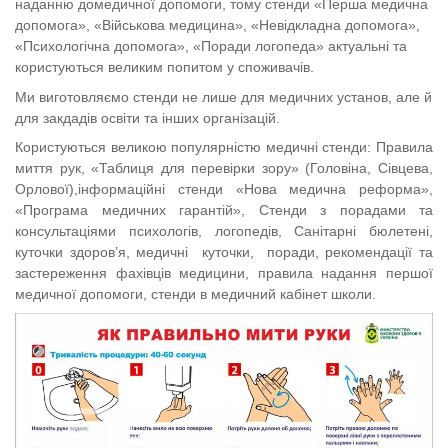
наданню домедичної допомоги, тому стенди «Перша медична
допомога
», «Військова медицина», «Невідкладна допомога»,
«Психологічна допомога»
, «Поради логопеда»
актуальні та
користуються великим попитом у споживачів.
Ми виготовляємо стенди не лише для медичних установ, але й
для закдадів освіти та інших організацій.
Користуються
великою популярністю
медичні стенди: П
равила
миття рук, «Таблиця для перевірки зору»
(Головіна, Сівцева,
Орлової),інформаційні стенди «Нова медична реформа»,
«Програма медичних гарантій»
,
С
тенди з порадами та
консультаціями психологів
, логопедів, С
анітарні бюлетені,
куточки здоров’я,
медичні куточки, поради, рекомендації та
застереження фахівців медицини, правила надання першої
медичної допомоги,
стенди в медичний кабінет школи.