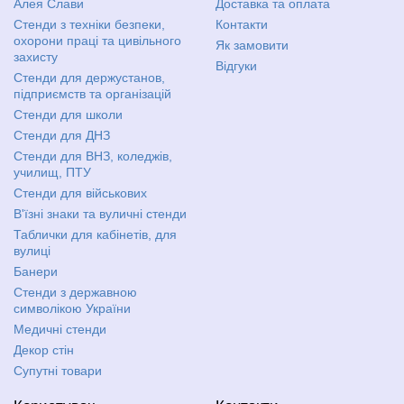
Алея Слави
Доставка та оплата
Стенди з техніки безпеки,
Контакти
охорони праці та цивільного
Як замовити
захисту
Відгуки
Стенди для держустанов,
підприємств та організацій
Стенди для школи
Стенди для ДНЗ
Стенди для ВНЗ, коледжів,
училищ, ПТУ
Стенди для військових
В'їзні знаки та вуличні стенди
Таблички для кабінетів, для
вулиці
Банери
Стенди з державною
символікою України
Медичні стенди
Декор стін
Супутні товари