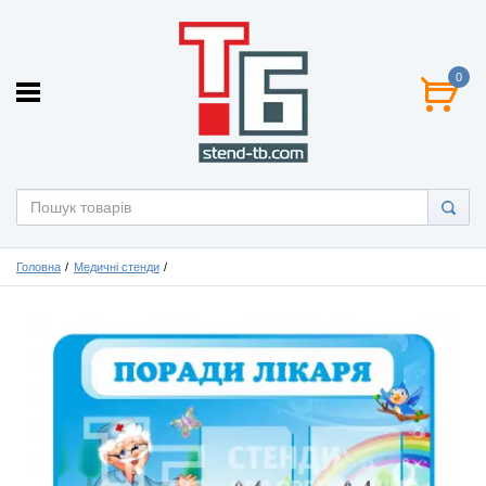
0
Головна
Медичні стенди