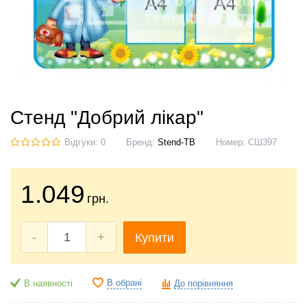
Стенд "Добрий лікар"
Відгуки: 0
Бренд:
Stend-TB
Номер:
СШ397
1.049
грн.
-
+
Купити
В обрані
В наявності
До порівняння