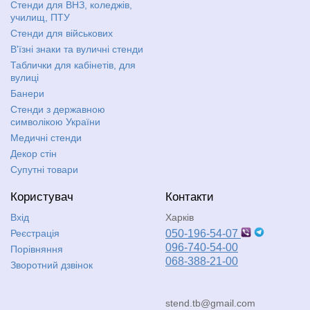
Стенди для ВНЗ, коледжів,
училищ, ПТУ
Стенди для військових
В'їзні знаки та вуличні стенди
Таблички для кабінетів, для
вулиці
Банери
Стенди з державною
символікою України
Медичні стенди
Декор стін
Супутні товари
Користувач
Контакти
Вхід
Харків
Реєстрація
050-196-54-07
096-740-54-00
Порівняння
068-388-21-00
Зворотний дзвінок
stend.tb@gmail.com