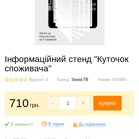
Інформаційний стенд "Куточок
споживача"
Відгуки: 0
Бренд:
Stend-TB
Номер:
БП1881
710
-
+
Купити
грн.
В обрані
В наявності
До порівняння