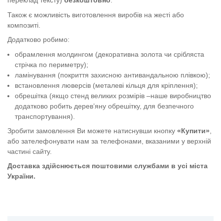
переклад тексту)
безкоштовно
.
Також є можливість виготовлення виробів на жесті або
композиті.
Додатково робимо:
обрамлення молдингом (декоративна золота чи срібляста
стрічка по периметру);
ламінування (покриття захисною антивандальною плівкою);
встановлення люверсів (металеві кільця для кріплення);
обрешітка (якщо стенд великих розмірів –наше виробництво
додатково робить дерев’яну обрешітку, для безпечного
транспортування).
Зробити замовлення Ви можете натиснувши кнопку
«Купити»
,
або зателефонувати нам за телефонами, вказаними у верхній
частині сайту.
Доставка здійснюється поштовими службами в усі міста
України.
Інформаційний стенд "Куточок споживача"