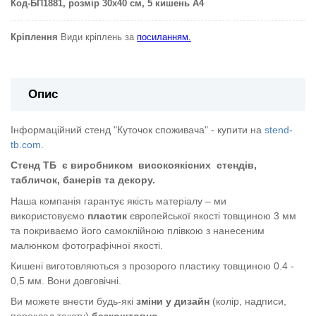
Код-БП1881
, розмір 30х40 см, 5 кишень А4
Кріплення
Види кріплень за
посиланням.
Опис
Інформаційний стенд "Куточок споживача" - купити на
stend-
tb.com.
Стенд ТБ
є виробником
високоякісних
стендів,
табличок, банерів та декору.
Наша компанія гарантує якість матеріалу – ми
використовуємо
пластик
європейської якості
товщиною 3 мм
та покриваємо його самоклійною плівкою з нанесеним
малюнком фотографічної якості.
Кишені виготовляються з прозорого пластику товщиною 0.4 -
0,5 мм. Вони довговічні.
Ви можете внести будь-які
зміни у дизайн
(колір, надписи,