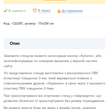
В обрані
В наявності
До порівняння
Код - СШ387, розмір - 75х100 см
Опис
Замовити стенд ви можете натиснувши кнопку «Купити», або
зателефонувавши по номерам вказаним у верхній частині
сайту.
Усі представленні стенди виготовлені з високоякісного ПВХ
(пластику) товщиною 3 мм, який вкривається плівкою з
повнокольоровим друком. «Кармани» в свою чергу з прозорого
пластику ПВХ товщиною 0.4мм.
При транспортуванні ми огортаємо стенд у гофрокартон, що
дозволяє безпечно їх транспортувати без ризику пошкодження.
Ви можете внести будь-які зміни у дизайн (колір, надписи,