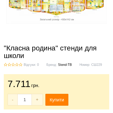
"Класна родина" стенди для
школи
Відгуки: 0
Бренд:
Stend-TB
Номер:
СШ229
7.711
грн.
-
+
Купити