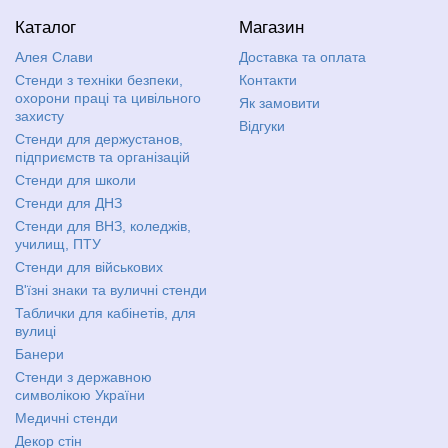
Каталог
Магазин
Алея Слави
Доставка та оплата
Стенди з техніки безпеки,
Контакти
охорони праці та цивільного
Як замовити
захисту
Відгуки
Стенди для держустанов,
підприємств та організацій
Стенди для школи
Стенди для ДНЗ
Стенди для ВНЗ, коледжів,
училищ, ПТУ
Стенди для військових
В'їзні знаки та вуличні стенди
Таблички для кабінетів, для
вулиці
Банери
Стенди з державною
символікою України
Медичні стенди
Декор стін