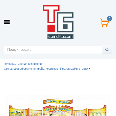
0
Головна
Стенди для школи
Стенди для оформлення фойє, коридорів. Презентаційні стенди