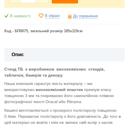
В обрані
В наявності
До порівняння
Код - БП0075, загальний розмір 185х119см
Опис
Стенд ТБ
є виробником
високоякісних
стендів,
табличок, банерів та декору.
Наша компанія гарантує якість матеріалу – ми
використовуємо
високоякісний пластик
преміум класу
товщиною 3 мм та покриваємо його самоклійною плівкою
фотографічної якості Oracal або Ritrama.
Кишені виготовляються з прозорого полістиролу товщиною
0.4мм. Перевагою полістиролу є його довговічність. До того ж
цей матеріал не жовтіє і ніяк не змінює свій колір з часом.