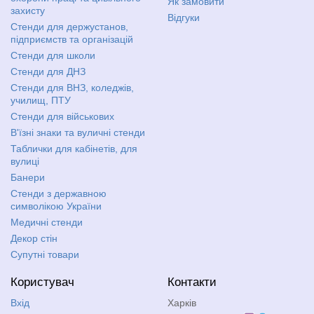
Як замовити
захисту
Відгуки
Стенди для держустанов,
підприємств та організацій
Стенди для школи
Стенди для ДНЗ
Стенди для ВНЗ, коледжів,
училищ, ПТУ
Стенди для військових
В'їзні знаки та вуличні стенди
Таблички для кабінетів, для
вулиці
Банери
Стенди з державною
символікою України
Медичні стенди
Декор стін
Супутні товари
Користувач
Контакти
Вхід
Харків