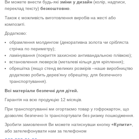
Ви можете внести будь-які
зміни у дизайн
(колір, надписи,
переклад тексту)
безкоштовно
.
Також є можливість виготовлення виробів на жесті або
композиті.
Додатково:
обрамлення молдингом (декоративна золота чи срібляста
стрічка по периметру);
ламінування (покриття захисною антивандальною плівкою);
встановлення люверсів (металеві кільця для кріплення);
обрешітка (якщо стенд великих розмірів –наше виробництво
додатково робить дерев’яну обрешітку, для безпечного
транспортування).
Всі матеріали безпечні для дітей.
Гарантія на всю продукцію 12 місяців.
При транспортуванні ми огортаємо товар у гофрокартон, що
дозволяє безпечно їх транспортувати без ризику пошкодження.
Зробити замовлення Ви можете натиснувши кнопку
«Купити»
,
або зателефонувати нам за телефоном