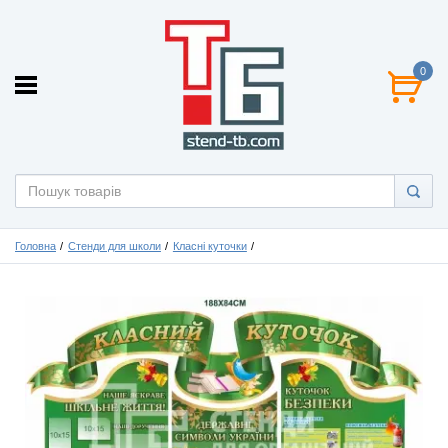
0
Головна
Стенди для школи
Класні куточки