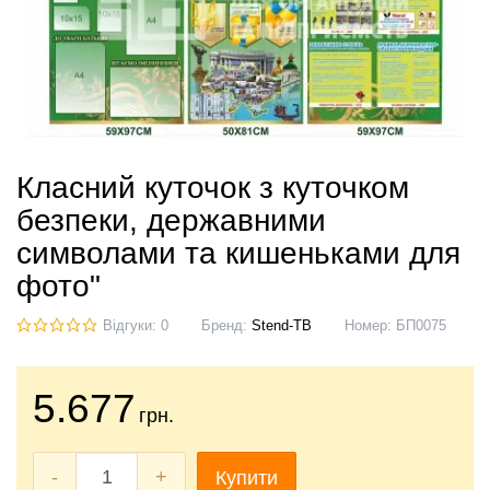
Класний куточок з куточком
безпеки, державними
символами та кишеньками для
фото"
Відгуки: 0
Бренд:
Stend-TB
Номер:
БП0075
5.677
грн.
-
+
Купити