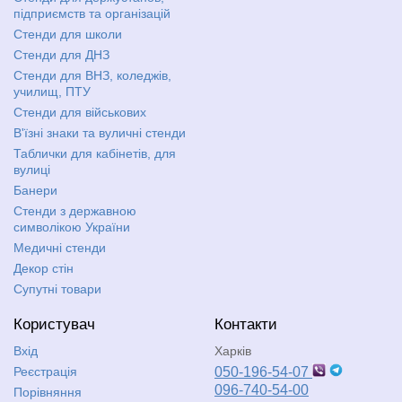
підприємств та організацій
Стенди для школи
Стенди для ДНЗ
Стенди для ВНЗ, коледжів,
училищ, ПТУ
Стенди для військових
В'їзні знаки та вуличні стенди
Таблички для кабінетів, для
вулиці
Банери
Стенди з державною
символікою України
Медичні стенди
Декор стін
Супутні товари
Користувач
Контакти
Вхід
Харків
Реєстрація
050-196-54-07
096-740-54-00
Порівняння