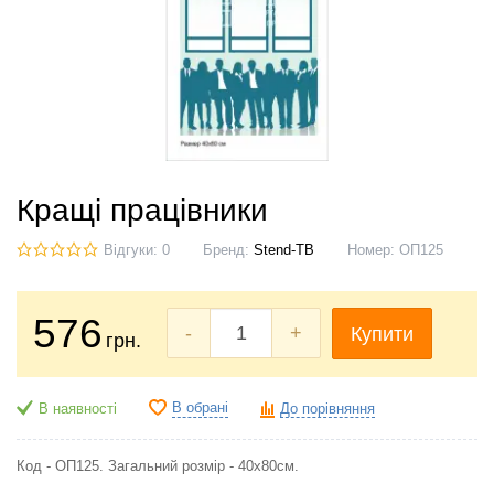
Кращі працівники
Відгуки: 0
Бренд:
Stend-TB
Номер:
ОП125
576
-
+
Купити
грн.
В обрані
В наявності
До порівняння
Код - ОП125. Загальний розмір - 40х80см.