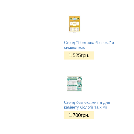
Стенд "Пожежна безпека" з
символікою
1.525
грн.
Стенд безпека життя для
кабінету біології та хімії
1.700
грн.