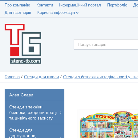
Про компанію
Контакти
Інформаційний портал
Портфоліо
До
Для партнерів
Корисна інформація
Головна
Стенди для школи
Стенди з безпеки життєдіяльності у шко
Алея Слави
Стенди з техніки
безпеки, охорони праці
та цивільного захисту
Стенди для
держустанов,