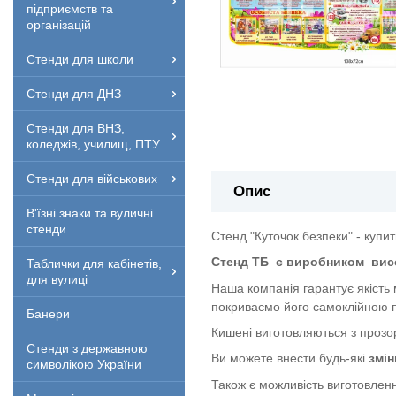
підприємств та
організацій
Стенди для школи
Стенди для ДНЗ
Стенди для ВНЗ,
коледжів, училищ, ПТУ
Стенди для військових
Опис
В'їзні знаки та вуличні
стенди
Стенд "Куточок безпеки" - купи
Стенд ТБ
є виробником
вис
Таблички для кабінетів,
для вулиці
Наша компанія гарантує якість
покриваємо його самоклійною п
Банери
Кишені виготовляються з прозор
Стенди з державною
Ви можете внести будь-які
змін
символікою України
Також є можливість виготовленн