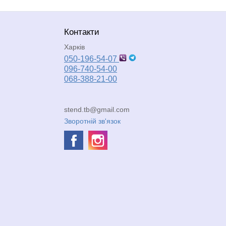
Контакти
Харків
050-196-54-07
096-740-54-00
068-388-21-00
stend.tb@gmail.com
Зворотній зв'язок