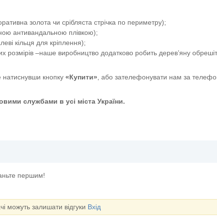
ативна золота чи срібляста стрічка по периметру);
сною антивандальною плівкою);
еві кільця для кріплення);
их розмірів –наше виробництво додатково робить дерев’яну обрешіт
 натиснувши кнопку
«Купити»
, або зателефонувати нам за телефо
вими службами в усі міста України.
таньте першим!
ачі можуть залишати відгуки
Вхід