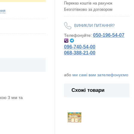
Переказ коштів на рахунок
Безготівково за договором
ння
ВИНИКЛИ ПИТАННЯ?
050-196-54-07
Телефонуйте:
096-740-54-00
068-388-21-00
або
ми самі вам зателефонуємо
Схожі товари
ою 3 мм та