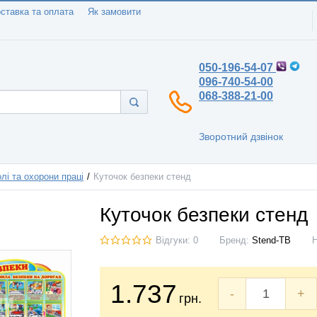
ставка та оплата
Як замовити
050-196-54-07
096-740-54-00
068-388-21-00
Зворотний дзвінок
лі та охорони праці
Куточок безпеки стенд
Куточок безпеки стенд
Відгуки: 0
Бренд:
Stend-TB
1.737
-
+
грн.