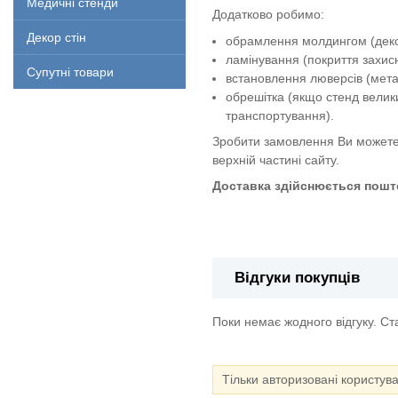
Медичні стенди
Додатково робимо:
Декор стін
обрамлення молдингом (декор
ламінування (покриття захи
Супутні товари
встановлення люверсів (метал
обрешітка (якщо стенд велик
транспортування).
Зробити замовлення Ви можете
верхній частині сайту.
Доставка здійснюється пошто
Куточок безпеки стенд
Відгуки покупців
Поки немає жодного відгуку. С
Тільки авторизовані користув