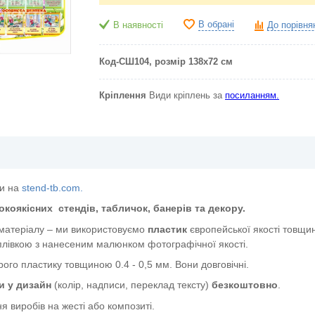
В обрані
В наявності
До порівня
Код-СШ104, розмір 138х72 см
Кріплення
Види кріплень за
посиланням.
ти на
stend-tb.com.
окоякісних
стендів, табличок, банерів та декору.
 матеріалу – ми використовуємо
пластик
європейської якості
товщин
лівкою з нанесеним малюнком фотографічної якості.
ого пластику товщиною 0.4 - 0,5 мм. Вони довговічні.
и у дизайн
(колір, надписи, переклад тексту)
безкоштовно
.
я виробів на жесті або композиті.