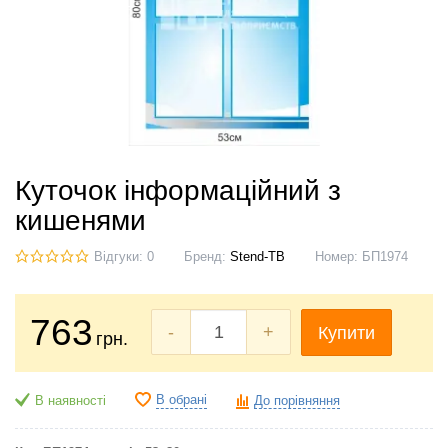
Куточок інформаційний з
кишенями
Відгуки: 0
Бренд:
Stend-TB
Номер:
БП1974
763
-
+
Купити
грн.
В обрані
В наявності
До порівняння