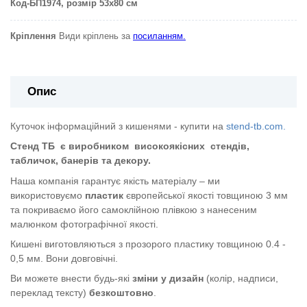
Код-БП1974
, розмір 53х80 см
Кріплення
Види кріплень за
посиланням.
Опис
Куточок інформаційний з кишенями - купити на
stend-tb.com.
Стенд ТБ
є виробником
високоякісних
стендів,
табличок, банерів та декору.
Наша компанія гарантує якість матеріалу – ми
використовуємо
пластик
європейської якості
товщиною 3 мм
та покриваємо його самоклійною плівкою з нанесеним
малюнком фотографічної якості.
Кишені виготовляються з прозорого пластику товщиною 0.4 -
0,5 мм. Вони довговічні.
Ви можете внести будь-які
зміни у дизайн
(колір, надписи,
переклад тексту)
безкоштовно
.