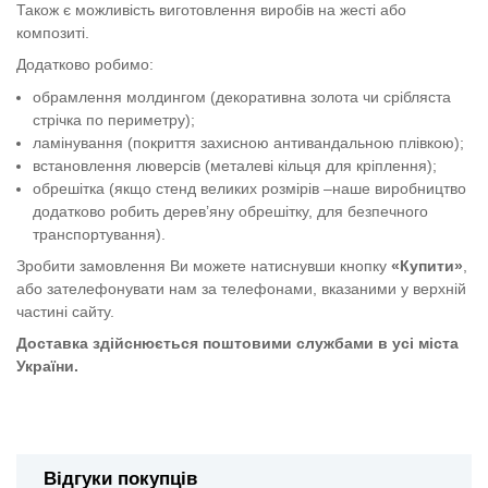
Також є можливість виготовлення виробів на жесті або
композиті.
Додатково робимо:
обрамлення молдингом (декоративна золота чи срібляста
стрічка по периметру);
ламінування (покриття захисною антивандальною плівкою);
встановлення люверсів (металеві кільця для кріплення);
обрешітка (якщо стенд великих розмірів –наше виробництво
додатково робить дерев’яну обрешітку, для безпечного
транспортування).
Зробити замовлення Ви можете натиснувши кнопку
«Купити»
,
або зателефонувати нам за телефонами, вказаними у верхній
частині сайту.
Доставка здійснюється поштовими службами в усі міста
України.
Куточок інформаційний з кишенями
Відгуки покупців