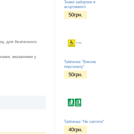
Знаки заборони в
асортименті
50
грн.
ку, для безпечного
нами, вказаними у
Табличка "Виклик
персоналу"
50
грн.
Табличка "Не смітити"
40
грн.