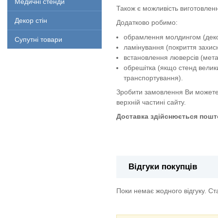
Медичні стенди
Також є можливість виготовленн
Декор стін
Додатково робимо:
обрамлення молдингом (декор
Супутні товари
ламінування (покриття захи
встановлення люверсів (метал
обрешітка (якщо стенд велик
транспортування).
Зробити замовлення Ви можете
верхній частині сайту.
Доставка здійснюється пошто
Знак "Направляюча стрілка під 
Відгуки покупців
Поки немає жодного відгуку. С