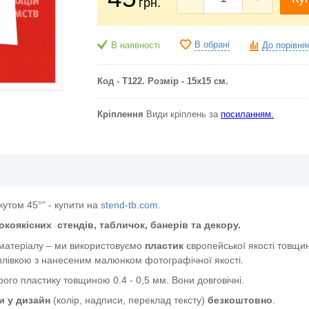
грн.
В обрані
В наявності
До порівня
Код - Т122. Розмір - 15х15 см.
Кріплення
Види кріплень за
посиланням.
кутом 45°" - купити на
stend-tb.com.
окоякісних
стендів, табличок, банерів та декору.
 матеріалу – ми використовуємо
пластик
європейської якості
товщин
лівкою з нанесеним малюнком фотографічної якості.
ого пластику товщиною 0.4 - 0,5 мм. Вони довговічні.
и у дизайн
(колір, надписи, переклад тексту)
безкоштовно
.