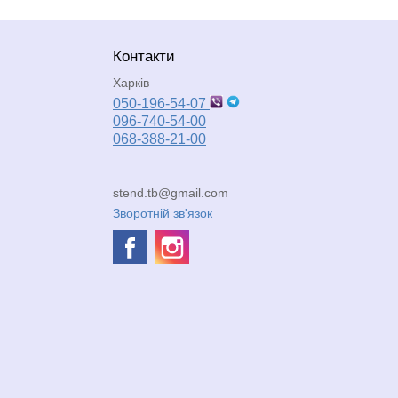
Контакти
Харків
050-196-54-07
096-740-54-00
068-388-21-00
stend.tb@gmail.com
Зворотній зв'язок