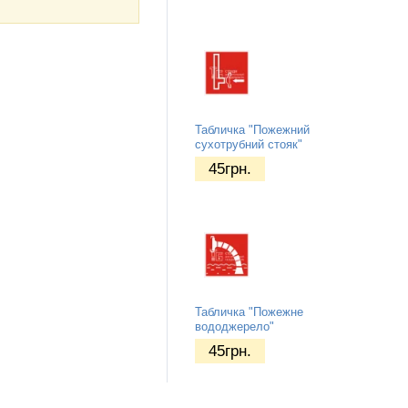
Табличка "Пожежний
сухотрубний стояк"
45
грн.
Табличка "Пожежне
вододжерело"
45
грн.