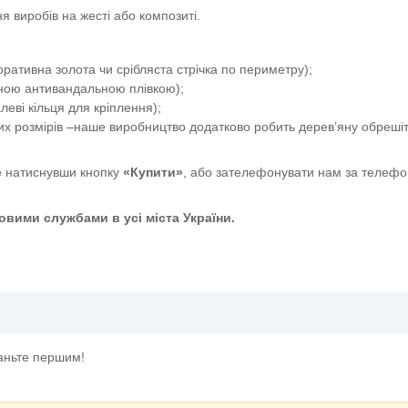
я виробів на жесті або композиті.
ативна золота чи срібляста стрічка по периметру);
сною антивандальною плівкою);
еві кільця для кріплення);
их розмірів –наше виробництво додатково робить дерев’яну обрешіт
 натиснувши кнопку
«Купити»
, або зателефонувати нам за телефо
вими службами в усі міста України.
кутом 45°"
таньте першим!