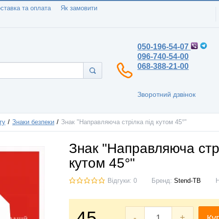
ставка та оплата
Як замовити
050-196-54-07
096-740-54-00
068-388-21-00
Зворотний дзвінок
ту
Знаки безпеки
Знак "Направляюча стрілка під кутом 45°"
Знак "Направляюча стрі
кутом 45°"
Відгуки: 0
Бренд:
Stend-TB
45
-
+
Ку