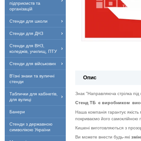
підприємств та
організацій
Стенди для школи
Стенди для ДНЗ
Стенди для ВНЗ,
коледжів, училищ, ПТУ
Стенди для військових
В'їзні знаки та вуличні
Опис
стенди
Знак "Направляюча стрілка під 
Таблички для кабінетів,
для вулиці
Стенд ТБ
є виробником
вис
Банери
Наша компанія гарантує якість
покриваємо його самоклійною п
Стенди з державною
Кишені виготовляються з прозор
символікою України
Ви можете внести будь-які
змін