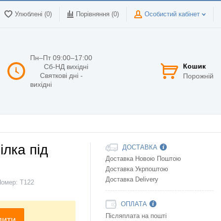
Улюблені (0)
Порівняння (
0
)
Особистий кабінет
Пн–Пт 09:00–17:00
Кошик
Сб-НД вихідні
Святкові дні -
Порожній
вихідні
лка під
ДОСТАВКА
Доставка Новою Поштою
Доставка Укрпоштою
Доставка Delivery
Номер:
Т122
ОПЛАТА
Післяплата на пошті
пити