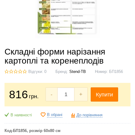
Складні форми нарізання
картоплі та коренеплодів
Відгуки: 0
Бренд:
Stend-TB
Номер:
БП1856
816
-
+
Купити
грн.
В обрані
В наявності
До порівняння
Код-БП1856
, розмір 60х80 см