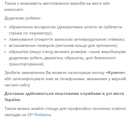
Також є можливість виготовлення виробів на жесті або
композиті.
Додатково робимо:
обрамлення молдингом (декоративна золота чи срібляста
стрічка по периметру);
ламінування (покриття захисною антивандальною плівкою);
встановлення люверсів (металеві кільця для кріплення);
обрешітка (якщо стенд великих розмірів –наше виробництво
додатково робить дерев’яну обрешітку, для безпечного
транспортування).
Зробити замовлення Ви можете натиснувши кнопку
«Купити»
,
або зателефонувати нам за телефонами, вказаними у верхній
частині сайту.
Доставка здійснюється поштовими службами в усі міста
України.
Також можна знайти стенди для професійно-технічних освітніх
закладів на
DP-Reklama
.
Складні форми нарізання картоплі та коренеплодів