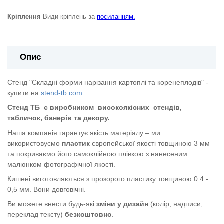
Кріплення
Види кріплень за
посиланням.
Опис
Стенд "Складні форми нарізання картоплі та коренеплодів" -
купити на
stend-tb.com.
Стенд ТБ
є виробником
високоякісних
стендів,
табличок, банерів та декору.
Наша компанія гарантує якість матеріалу – ми
використовуємо
пластик
європейської якості
товщиною 3 мм
та покриваємо його самоклійною плівкою з нанесеним
малюнком фотографічної якості.
Кишені виготовляються з прозорого пластику товщиною 0.4 -
0,5 мм. Вони довговічні.
Ви можете внести будь-які
зміни у дизайн
(колір, надписи,
переклад тексту)
безкоштовно
.