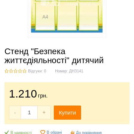
Стенд "Безпека
життєдіяльності" дитячий
Відгуки: 0
Номер:
ДНЗ141
1.210
грн.
-
+
Купити
В обрані
В наявності
До порівняння