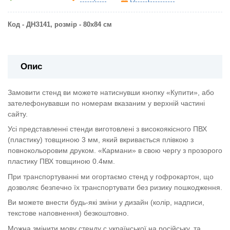
Код - ДНЗ141, розмір - 80х84 см
Опис
Замовити стенд ви можете натиснувши кнопку «Купити», або
зателефонувавши по номерам вказаним у верхній частині
сайту.
Усі представленні стенди виготовлені з високоякісного ПВХ
(пластику) товщиною 3 мм, який вкривається плівкою з
повнокольоровим друком. «Кармани» в свою чергу з прозорого
пластику ПВХ товщиною 0.4мм.
При транспортуванні ми огортаємо стенд у гофрокартон, що
дозволяє безпечно їх транспортувати без ризику пошкодження.
Ви можете внести будь-які зміни у дизайн (колір, надписи,
текстове наповнення) безкоштовно.
Можна змінити мову стенду с української на російську, та