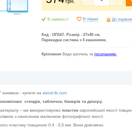
грн.
В обрані
В наявності
До порівня
Код - ОП167. Розмір - 27х40 см.
Перекидна система з 4 кишенями.
Кріплення
Види кріплень за
посиланням.
" книжкою - купити на
stend-tb.com.
окоякісних
стендів, табличок, банерів та декору.
 матеріалу – ми використовуємо
пластик
європейської якості
товщин
лівкою з нанесеним малюнком фотографічної якості.
ого пластику товщиною 0.4 - 0,5 мм. Вони довговічні.