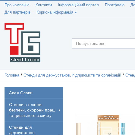
Про компанію
Контакти
Інформаційний портал
Портфоліо
До
Для партнерів
Корисна інформація
Головна
Стенди для держустанов, підприємств та організацій
Стенд
Алея Слави
Стенди з техніки
безпеки, охорони праці
та цивільного захисту
Стенди для
держустанов,