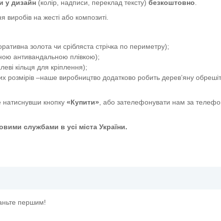
и у дизайн
(колір, надписи, переклад тексту)
безкоштовно
.
я виробів на жесті або композиті.
ативна золота чи срібляста стрічка по периметру);
сною антивандальною плівкою);
еві кільця для кріплення);
их розмірів –наше виробництво додатково робить дерев’яну обрешіт
 натиснувши кнопку
«Купити»
, або зателефонувати нам за телефо
вими службами в усі міста України.
і" книжкою
таньте першим!