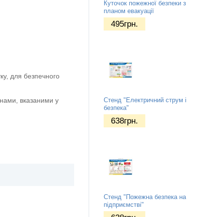
Куточок пожежної безпеки з
планом евакуації
495
грн.
ку, для безпечного
нами, вказаними у
Стенд "Електричний струм і
безпека"
638
грн.
Стенд "Пожежна безпека на
підприємстві"