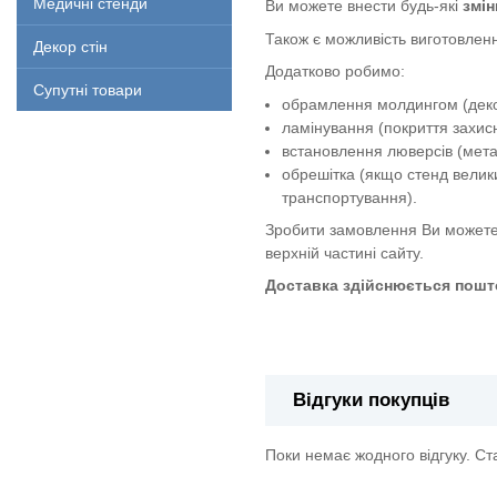
Медичні стенди
Ви можете внести будь-які
змін
Також є можливість виготовленн
Декор стін
Додатково робимо:
Супутні товари
обрамлення молдингом (декор
ламінування (покриття захи
встановлення люверсів (метал
обрешітка (якщо стенд велик
транспортування).
Зробити замовлення Ви можете
верхній частині сайту.
Доставка здійснюється пошто
Стенд "Безпека життєдіяльност
Відгуки покупців
Поки немає жодного відгуку. С