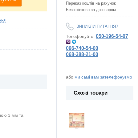
Переказ коштів на рахунок
Безготівково за договором
ння
ВИНИКЛИ ПИТАННЯ?
050-196-54-07
Телефонуйте:
096-740-54-00
068-388-21-00
або
ми самі вам зателефонуємо
Схожі товари
ою 3 мм та