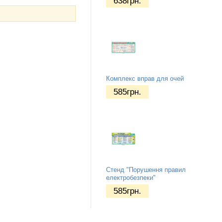
638
грн.
Комплекс вправ для очей
585
грн.
Стенд "Порушення правил
електробезпеки"
585
грн.