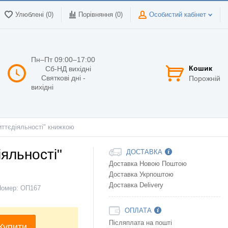
Улюблені (0)
Порівняння (
0
)
Особистий кабінет
Пн–Пт 09:00–17:00
Кошик
Сб-НД вихідні
Святкові дні -
Порожній
вихідні
иттєдіяльності" книжкою
яльності"
ДОСТАВКА
Доставка Новою Поштою
Доставка Укрпоштою
Доставка Delivery
Номер:
ОП167
ОПЛАТА
Післяплата на пошті
Купити