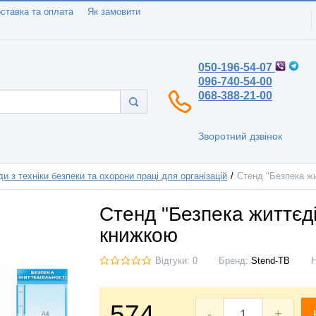
ставка та оплата
Як замовити
050-196-54-07
096-740-54-00
068-388-21-00
Зворотний дзвінок
и з техніки безпеки та охорони праці для організацій
Стенд "Безпека ж
Стенд "Безпека життєді
книжкою
Відгуки: 0
Бренд:
Stend-TB
574
-
+