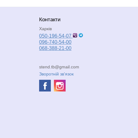
Контакти
Харків
050-196-54-07
096-740-54-00
068-388-21-00
stend.tb@gmail.com
Зворотній зв'язок